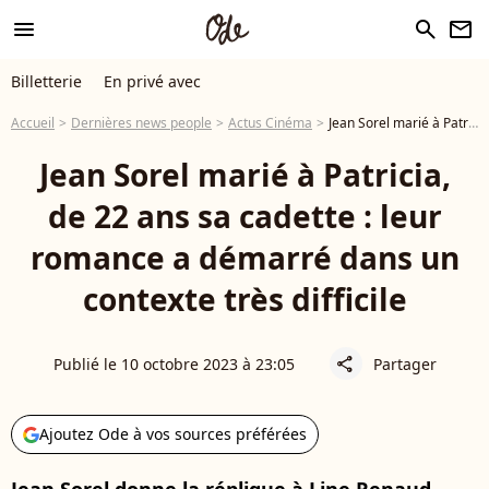
menu
search
newsletter
Billetterie
En privé avec
Accueil
Dernières news people
Actus Cinéma
Jean Sorel marié à Patricia, de 22 ans sa cadette : leur romance a démarré dans un contexte très difficile
Jean Sorel marié à Patricia,
de 22 ans sa cadette : leur
romance a démarré dans un
contexte très difficile
Publié le 10 octobre 2023 à 23:05
Partager
share
Ajoutez Ode à vos sources préférées