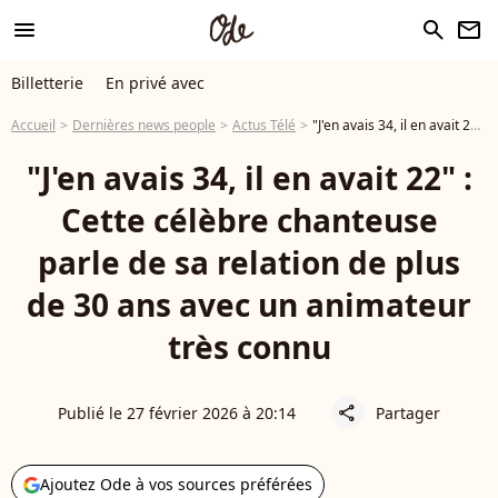
menu
search
newsletter
Billetterie
En privé avec
Accueil
Dernières news people
Actus Télé
"J'en avais 34, il en avait 22" : Cette célèbre chanteuse parle de sa relation de plus de 30 ans avec un animateur très connu
"J'en avais 34, il en avait 22" :
Cette célèbre chanteuse
parle de sa relation de plus
de 30 ans avec un animateur
très connu
Publié le 27 février 2026 à 20:14
Partager
share
Ajoutez Ode à vos sources préférées