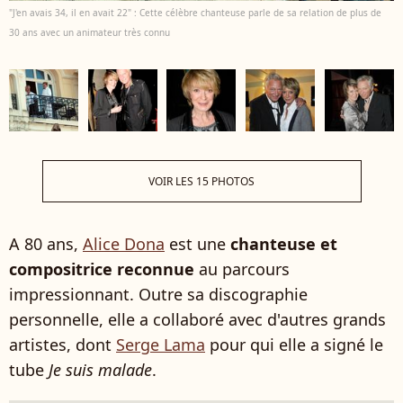
"J'en avais 34, il en avait 22" : Cette célèbre chanteuse parle de sa relation de plus de
30 ans avec un animateur très connu
VOIR LES 15 PHOTOS
A 80 ans,
Alice Dona
est une
chanteuse et
compositrice reconnue
au parcours
impressionnant. Outre sa discographie
personnelle, elle a collaboré avec d'autres grands
artistes, dont
Serge Lama
pour qui elle a signé le
tube
Je suis malade
.