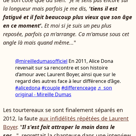
de son côté que du sien. "
Je le sens pas encore sur
la longueur mais parfois je me dis,
'tiens il est
fatigué et il fait beaucoup plus vieux que son âge
en ce moment'.
Et moi si je suis un peu plus
reposée, parfois ça m'arrange. Ca m'amuse sous cet
angle là mais quand même...
"
@mireilledumasofficiel
En 2011, Alice Dona
revenait sur sa rencontre et son histoire
d’amour avec Laurent Boyer, ainsi que sur le
regard des autres face à leur différence d’âge.
#alicedona
#couple
#differenceage
♬ son
original - Mireille Dumas
Les tourtereaux se sont finalement séparés en
2012, la faute
aux infidélités répétées de Laurent
Boyer
. "
Il s'est fait attraper la main dans le
sac..
.
", regrettait la chanteuse dans une interview