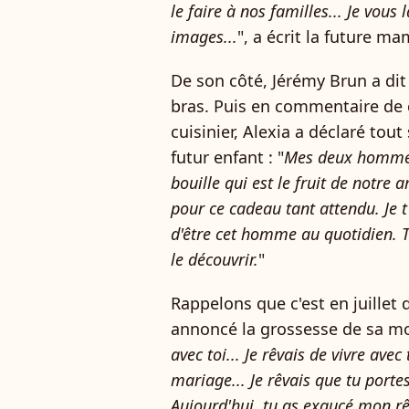
le faire à nos familles... Je vou
images...
", a écrit la future m
De son côté, Jérémy Brun a dit 
bras. Puis en commentaire de 
cuisinier, Alexia a déclaré tou
futur enfant : "
Mes deux hommes 
bouille qui est le fruit de notre a
pour ce cadeau tant attendu. Je 
d'être cet homme au quotidien. To
le découvrir.
"
Rappelons que c'est en juillet
annoncé la grossesse de sa moi
avec toi... Je rêvais de vivre avec
mariage... Je rêvais que tu portes
Aujourd'hui, tu as exaucé mon rê