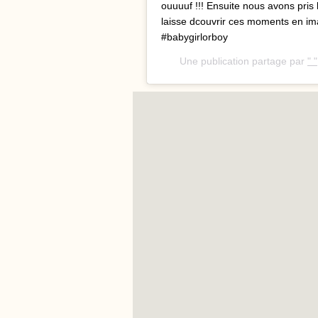
ouuuuf !!! Ensuite nous avons pris l
laisse dcouvrir ces moments en 
#babygirlorboy
Une publication partage par
" "