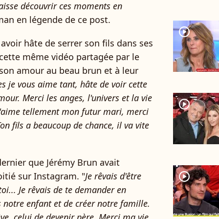
s laisse découvrir ces moments en
aman en légende de ce post.
player2
avoir hâte de serrer son fils dans ses
cette même vidéo partagée par le
t son amour au beau brun et à leur
je vous aime tant, hâte de voir cette
mour. Merci les anges, l'univers et la vie
player2
t'aime tellement mon futur mari, merci
n fils a beaucoup de chance, il va vite
 dernier que Jérémy Brun avait
tié sur Instagram. "
Je rêvais d'être
player2
 toi... Je rêvais de te demander en
 notre enfant et de créer notre famille.
ve, celui de devenir père. Merci ma vie