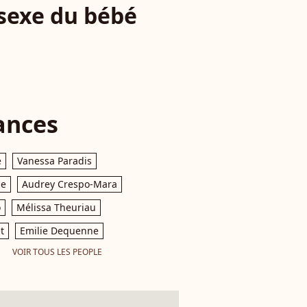
 sexe du bébé
ances
e
Vanessa Paradis
le
Audrey Crespo-Mara
o
Mélissa Theuriau
t
Emilie Dequenne
VOIR TOUS LES PEOPLE