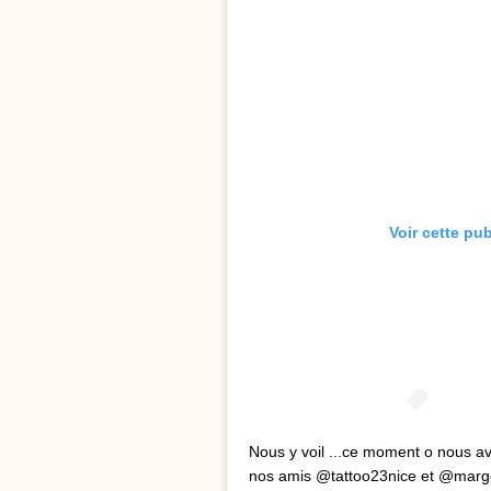
Voir cette pu
Nous y voil ...ce moment o nous av
nos amis @tattoo23nice et @margota