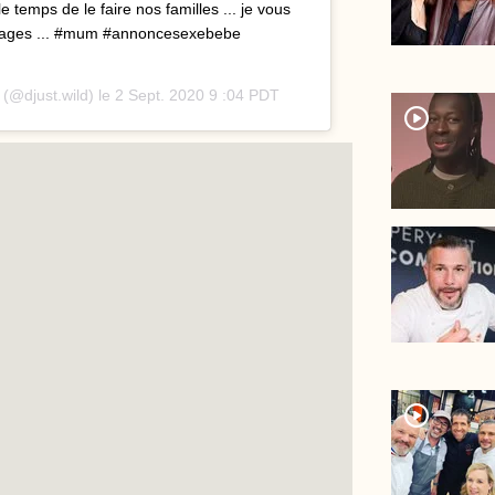
e temps de le faire nos familles ... je vous
images ... #mum #annoncesexebebe
(@djust.wild) le
2 Sept. 2020 9 :04 PDT
player2
player2