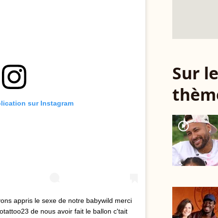
Sur 
thèm
blication sur Instagram
player2
ons appris le sexe de notre babywild merci
ttoo23 de nous avoir fait le ballon c'tait