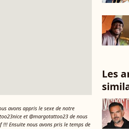
Les a
simil
us avons appris le sexe de notre
ttoo23nice et @margotattoo23 de nous
uf !!! Ensuite nous avons pris le temps de