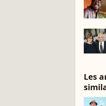
Les a
simil