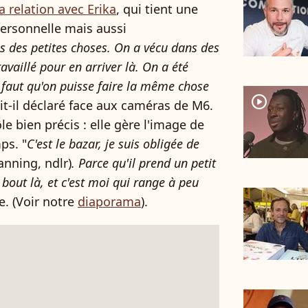
a relation avec Erika
, qui tient une
personnelle mais aussi
s des petites choses. On a vécu dans des
aillé pour en arriver là. On a été
l faut qu'on puisse faire la même chose
player2
ait-il déclaré face aux caméras de M6.
ôle bien précis : elle gère l'image de
ps. "
C'est le bazar, je suis obligée de
anning, ndlr)
. Parce qu'il prend un petit
t bout là, et c'est moi qui range à peu
ne. (Voir notre
diaporama
).