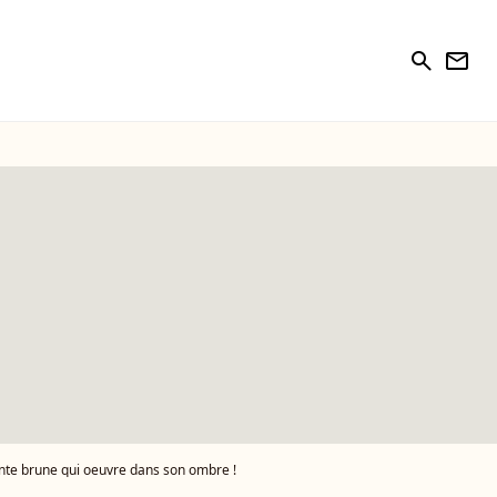
search
newsletter
nte brune qui oeuvre dans son ombre !