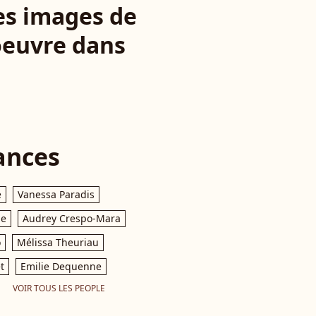
res images de
oeuvre dans
ances
e
Vanessa Paradis
le
Audrey Crespo-Mara
o
Mélissa Theuriau
t
Emilie Dequenne
VOIR TOUS LES PEOPLE