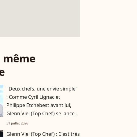
le même
e
"Deux chefs, une envie simple"
: Comme Cyril Lignac et
Philippe Etchebest avant lui,
Glenn Viel (Top Chef) se lance
dans une nouvelle aventure
31 juillet 2026
Glenn Viel (Top Chef) : C'est très