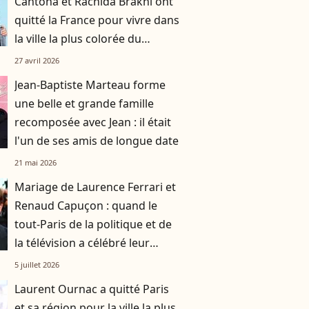
Cantona et Rachida Brakni ont
quitté la France pour vivre dans
la ville la plus colorée du
monde
27 avril 2026
Jean-Baptiste Marteau forme
une belle et grande famille
recomposée avec Jean : il était
l'un de ses amis de longue date
21 mai 2026
Mariage de Laurence Ferrari et
Renaud Capuçon : quand le
tout-Paris de la politique et de
la télévision a célébré leur
union
5 juillet 2026
Laurent Ournac a quitté Paris
et sa région pour la ville la plus