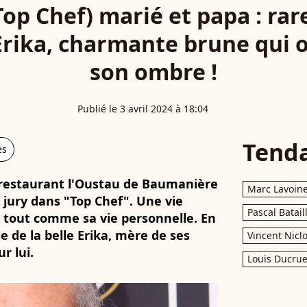
Top Chef) marié et papa : ra
rika, charmante brune qui 
son ombre !
Publié le 3 avril 2024 à 18:04
Tend
es
on restaurant l'Oustau de Baumanière
Marc Lavoin
jury dans "Top Chef". Une vie
Pascal Batail
, tout comme sa vie personnelle. En
ie de la belle Erika, mère de ses
Vincent Nicl
r lui.
Louis Ducrue