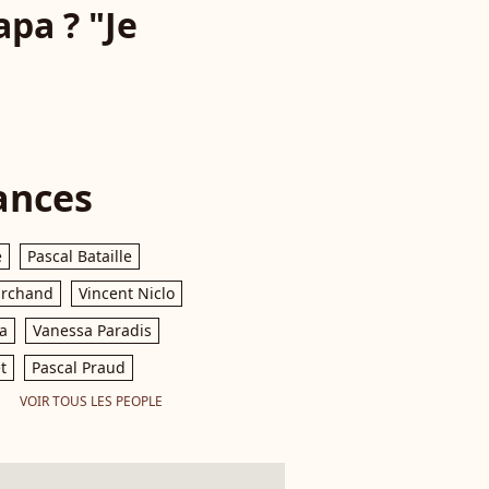
apa ? "Je
"
ances
e
Pascal Bataille
archand
Vincent Niclo
a
Vanessa Paradis
t
Pascal Praud
VOIR TOUS LES PEOPLE