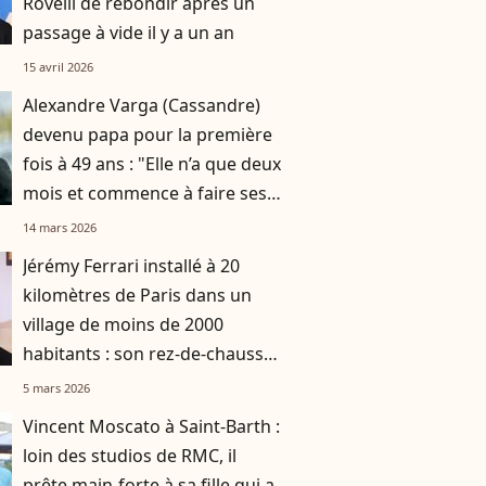
Rovelli de rebondir après un
passage à vide il y a un an
15 avril 2026
Alexandre Varga (Cassandre)
devenu papa pour la première
fois à 49 ans : "Elle n’a que deux
mois et commence à faire ses
nuits"
14 mars 2026
Jérémy Ferrari installé à 20
kilomètres de Paris dans un
village de moins de 2000
habitants : son rez-de-chaussée
entièrement consacré à sa
5 mars 2026
passion
Vincent Moscato à Saint-Barth :
loin des studios de RMC, il
prête main-forte à sa fille qui a