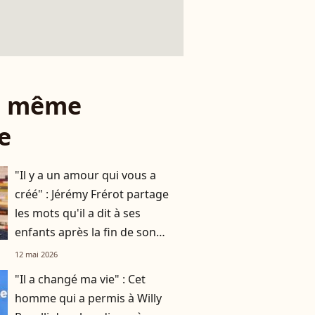
le même
e
"Il y a un amour qui vous a
créé" : Jérémy Frérot partage
les mots qu'il a dit à ses
enfants après la fin de son
histoire avec leur mère Laure
12 mai 2026
Manaudou
"Il a changé ma vie" : Cet
homme qui a permis à Willy