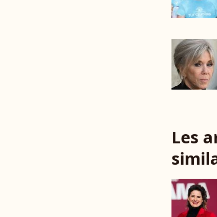
Les a
simil