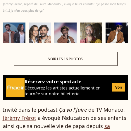
Jérémy Frérot, séparé de Laure Manaudou, évoque leurs enfants : "Je passe mon temps
à (...) je n'en peux plus de ça"
VOIR LES 16 PHOTOS
Réservez votre spectacle
Voir
Découvrez les artistes actuellement en
tournée sur notre billetterie
Invité dans le podcast
Ça va l'faire
de TV Monaco,
Jérémy Frérot
a évoqué l'éducation de ses enfants
ainsi que sa nouvelle vie de papa depuis
sa