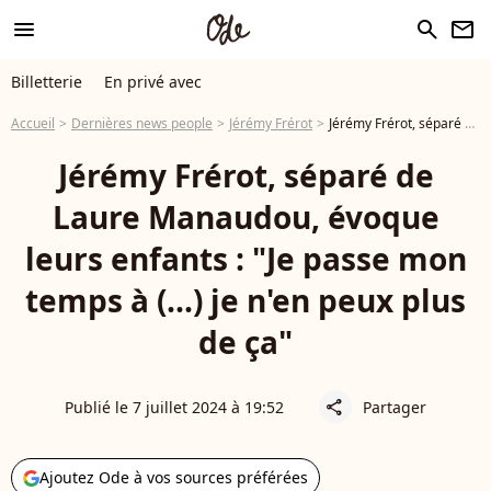
menu
search
newsletter
Billetterie
En privé avec
Accueil
Dernières news people
Jérémy Frérot
Jérémy Frérot, séparé de Laure Manaudou, évoque leurs enfants : "Je passe mon temps à (...) je n'en peux plus de ça"
Jérémy Frérot, séparé de
Laure Manaudou, évoque
leurs enfants : "Je passe mon
temps à (...) je n'en peux plus
de ça"
Publié le 7 juillet 2024 à 19:52
Partager
share
Ajoutez Ode à vos sources préférées