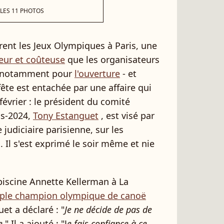
 LES 11 PHOTOS
rent les Jeux Olympiques à Paris, une
eur et coûteuse
que les organisateurs
 - notamment pour
l'ouverture
- et
 fête est entachée par une affaire qui
février : le président du comité
is-2024,
Tony Estanguet
, est visé par
 judiciaire parisienne, sur les
 Il s'est exprimé le soir même et nie
 piscine Annette Kellerman à La
iple champion olympique de canoë
et a déclaré : "
Je ne décide de pas de
e
." Il a ajouté : "J
e fais confiance à ce