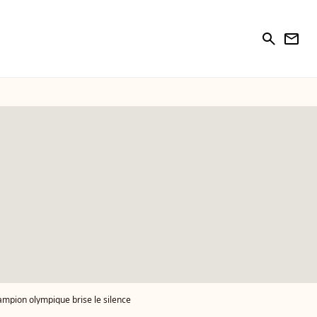
search
newsletter
ampion olympique brise le silence