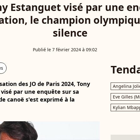
ny Estanguet visé par une e
tion, le champion olympique
silence
Publié le 7 février 2024 à 09:02
Tend
es
ation des JO de Paris 2024, Tony
Angelina Joli
t visé par une enquête sur sa
Eve Gilles (M
e canoë s'est exprimé à la
Kylian Mbap