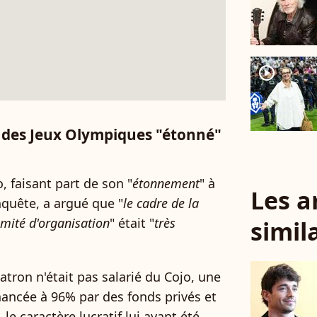
player2
 des Jeux Olympiques "étonné"
o, faisant part de son "
étonnement
" à
Les a
nquête, a argué que "
le cadre de la
mité d'organisation
" était "
très
simil
atron n'était pas salarié du Cojo, une
inancée à 96% par des fonds privés et
le caractère lucratif lui ayant été