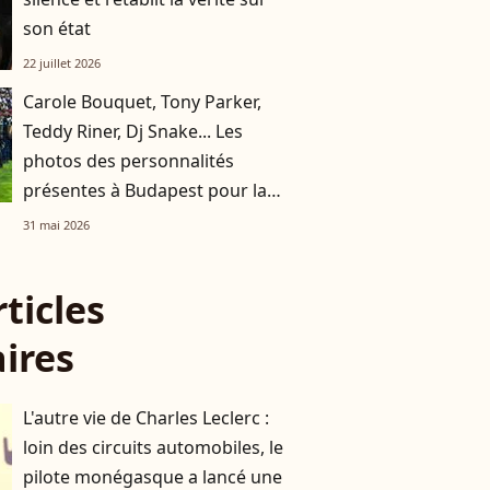
son état
22 juillet 2026
Carole Bouquet, Tony Parker,
Teddy Riner, Dj Snake... Les
photos des personnalités
présentes à Budapest pour la
finale de la Ligue des
31 mai 2026
champions
rticles
aires
L'autre vie de Charles Leclerc :
loin des circuits automobiles, le
pilote monégasque a lancé une