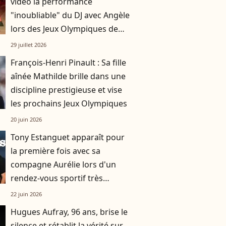
vidéo la performance
"inoubliable" du DJ avec Angèle
lors des Jeux Olympiques de
Paris 2024
29 juillet 2026
François-Henri Pinault : Sa fille
aînée Mathilde brille dans une
discipline prestigieuse et vise
les prochains Jeux Olympiques
20 juin 2026
Tony Estanguet apparaît pour
la première fois avec sa
compagne Aurélie lors d'un
rendez-vous sportif très
attendu
22 juin 2026
Hugues Aufray, 96 ans, brise le
silence et rétablit la vérité sur