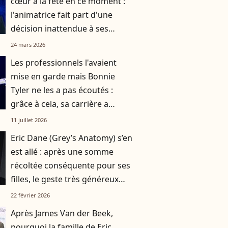
cœur à la fête en ce moment :
l'animatrice fait part d'une
décision inattendue à ses
abonnés sur les réseaux
24 mars 2026
sociaux
Les professionnels l'avaient
mise en garde mais Bonnie
Tyler ne les a pas écoutés :
grâce à cela, sa carrière a
décollé
11 juillet 2026
Eric Dane (Grey’s Anatomy) s’en
est allé : après une somme
récoltée conséquente pour ses
filles, le geste très généreux
d’une grande star attire
22 février 2026
l’attention
Après James Van der Beek,
pourquoi la famille de Eric