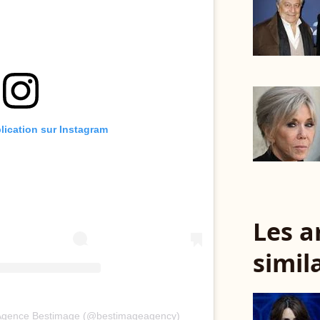
blication sur Instagram
Les a
simil
r Agence Bestimage (@bestimageagency)