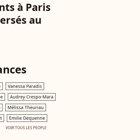
ts à Paris
persés au
ances
e
Vanessa Paradis
le
Audrey Crespo-Mara
o
Mélissa Theuriau
t
Emilie Dequenne
VOIR TOUS LES PEOPLE