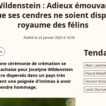
Wildenstein : Adieux émouvan
e ses cendres ne soient dis
royaume des félins
Publié le 23 janvier 2025 à 16:59
Tend
es
 une cérémonie de crémation se
Marc Lavoin
Lachaise pour Jocelyne Wildenstein
Pascal Batail
tre dispersés dans un pays très
ient une poignée d'intimes à avoir
Vincent Nicl
i rendre hommage.
Louis Ducrue