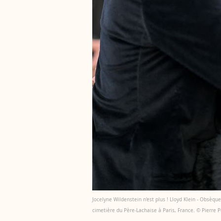
Jocelyne Wildenstein n'est plus ! Lloyd Klein - Obsèq
cimetière du Père-Lachaise à Paris, France. © Pierr