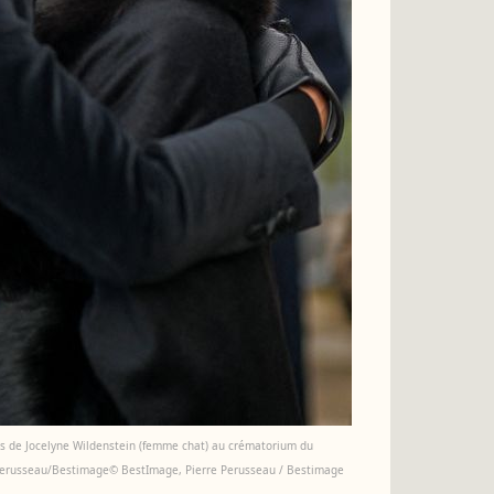
ues de Jocelyne Wildenstein (femme chat) au crématorium du
e Perusseau/Bestimage© BestImage, Pierre Perusseau / Bestimage