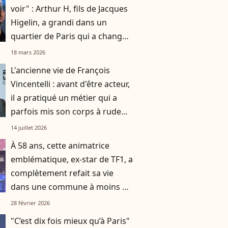
voir" : Arthur H, fils de Jacques
Higelin, a grandi dans un
quartier de Paris qui a changé
du tout au tout
18 mars 2026
L'ancienne vie de François
Vincentelli : avant d'être acteur,
il a pratiqué un métier qui a
parfois mis son corps à rude
épreuve, la preuve en images
14 juillet 2026
À 58 ans, cette animatrice
emblématique, ex-star de TF1, a
complètement refait sa vie
dans une commune à moins de
deux heures d’avion de Paris
28 février 2026
"C’est dix fois mieux qu’à Paris"