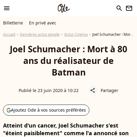
menu
search
newsletter
Billetterie
En privé avec
Accueil
Dernières actus people
Actus Cinéma
Joel Schumacher : Mort à 80 ans du réalisateur de Batman
Joel Schumacher : Mort à 80
ans du réalisateur de
Batman
Publié le 23 juin 2020 à 10:22
Partager
share
Ajoutez Ode à vos sources préférées
Atteint d'un cancer, Joel Schumacher s'est
"éteint paisiblement" comme l'a annoncé son