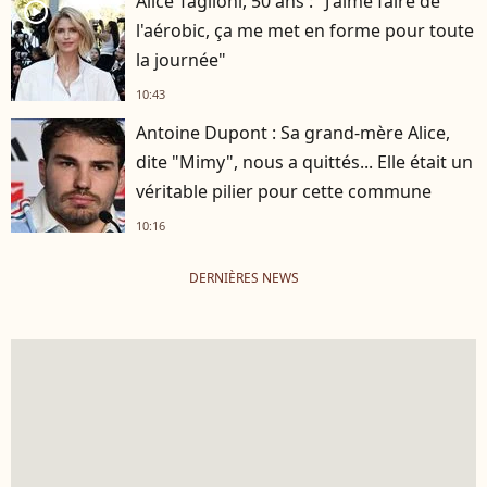
Alice Taglioni, 50 ans : "J'aime faire de
player2
l'aérobic, ça me met en forme pour toute
la journée"
10:43
Antoine Dupont : Sa grand-mère Alice,
dite "Mimy", nous a quittés... Elle était un
véritable pilier pour cette commune
10:16
DERNIÈRES NEWS