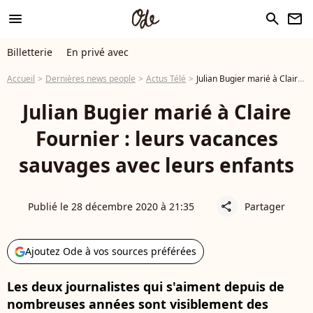
menu
search
newsletter
Billetterie
En privé avec
Accueil
Dernières news people
Actus Télé
Julian Bugier marié à Claire Fournier : leurs vacances sauvages avec leurs enfants
Julian Bugier marié à Claire
Fournier : leurs vacances
sauvages avec leurs enfants
Publié le 28 décembre 2020 à 21:35
Partager
share
Ajoutez Ode à vos sources préférées
Les deux journalistes qui s'aiment depuis de
nombreuses années sont visiblement des