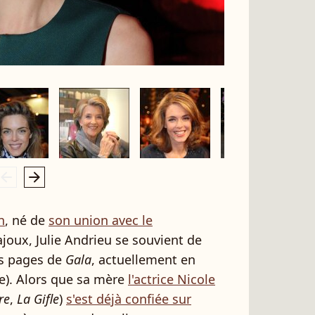
rrow_left
arrow_right
n
, né de
son union avec le
oux, Julie Andrieu se souvient de
es pages de
Gala
, actuellement en
e). Alors que sa mère
l'actrice Nicole
re
,
La Gifle
)
s'est déjà confiée sur