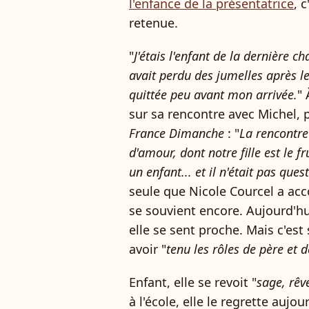
l'enfance de la présentatrice
, 
retenue.
"
J'étais l'enfant de la dernière c
avait perdu des jumelles après le
quittée peu avant mon arrivée.
" 
sur sa rencontre avec Michel, p
France Dimanche
: "
La rencontre
d'amour, dont notre fille est le
un enfant... et il n'était pas que
seule que Nicole Courcel a acc
se souvient encore. Aujourd'hui
elle se sent proche. Mais c'es
avoir "
tenu les rôles de père et 
Enfant, elle se revoit "
sage, rêv
à l'école, elle le regrette aujo