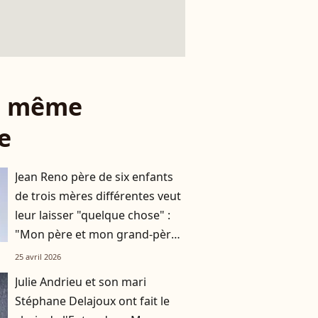
le même
e
Jean Reno père de six enfants
de trois mères différentes veut
leur laisser "quelque chose" :
"Mon père et mon grand-père
ne m’ont rien laissé"
25 avril 2026
Julie Andrieu et son mari
Stéphane Delajoux ont fait le