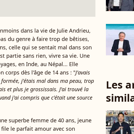
nmoins dans la vie de Julie Andrieu,
pas du genre à faire trop de bêtises,
ans, celle qui se sentait mal dans son
st partie sans rien, vivre sa vie. Une
ages, en Inde, au Népal... Elle
n corps dès l'âge de 14 ans : "
J'avais
jà formée, j'étais mal dans ma peau, trop
Les a
is et plus je grossissais. J'ai trouvé la
simil
uand j'ai compris que c'était une source
t une superbe femme de 40 ans, jeune
file le parfait amour avec son