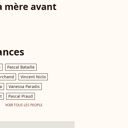
ma mère avant
ances
e
Pascal Bataille
archand
Vincent Niclo
a
Vanessa Paradis
t
Pascal Praud
VOIR TOUS LES PEOPLE