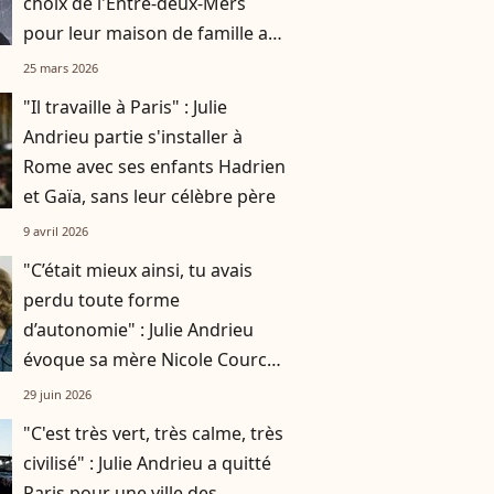
choix de l'Entre-deux-Mers
pour leur maison de famille au
"charme suranné"
25 mars 2026
"Il travaille à Paris" : Julie
Andrieu partie s'installer à
Rome avec ses enfants Hadrien
et Gaïa, sans leur célèbre père
9 avril 2026
"C’était mieux ainsi, tu avais
perdu toute forme
d’autonomie" : Julie Andrieu
évoque sa mère Nicole Courcel,
dix ans après son départ
29 juin 2026
"C'est très vert, très calme, très
civilisé" : Julie Andrieu a quitté
Paris pour une ville des