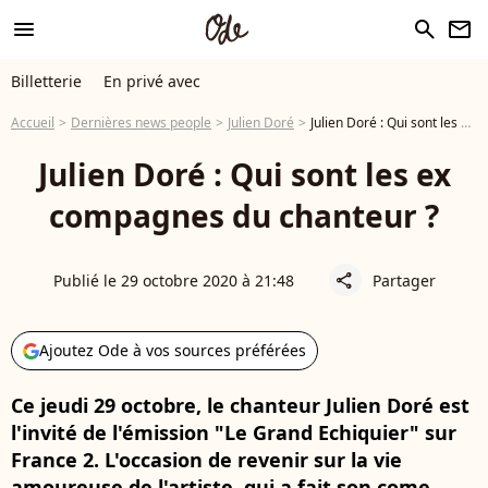
menu
search
newsletter
Billetterie
En privé avec
Accueil
Dernières news people
Julien Doré
Julien Doré : Qui sont les ex compagnes du chanteur ?
Julien Doré : Qui sont les ex
compagnes du chanteur ?
Publié le 29 octobre 2020 à 21:48
Partager
share
Ajoutez Ode à vos sources préférées
Ce jeudi 29 octobre, le chanteur Julien Doré est
l'invité de l'émission "Le Grand Echiquier" sur
France 2. L'occasion de revenir sur la vie
amoureuse de l'artiste, qui a fait son come