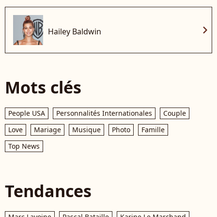
chevron_right
Hailey Baldwin
Mots clés
People USA
Personnalités Internationales
Couple
Love
Mariage
Musique
Photo
Famille
Top News
Tendances
Marc Lavoine
Pascal Bataille
Karine Le Marchand