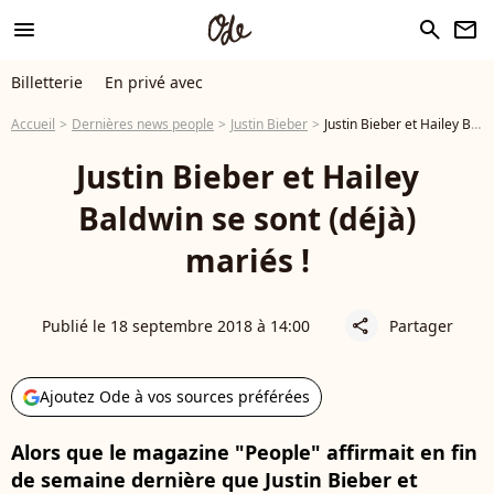
menu
search
newsletter
Billetterie
En privé avec
Accueil
Dernières news people
Justin Bieber
Justin Bieber et Hailey Baldwin se sont (déjà) mariés !
Justin Bieber et Hailey
Baldwin se sont (déjà)
mariés !
Publié le 18 septembre 2018 à 14:00
Partager
share
Ajoutez Ode à vos sources préférées
Alors que le magazine "People" affirmait en fin
de semaine dernière que Justin Bieber et