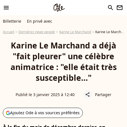
menu
search
newsletter
Billetterie
En privé avec
Accueil
Dernières news people
Karine Le Marchand
Karine Le Marchand a déjà "fait pleurer" une célèbre animatrice : "elle était très susceptible..."
Karine Le Marchand a déjà
"fait pleurer" une célèbre
animatrice : "elle était très
susceptible..."
Publié le 3 janvier 2025 à 12:40
Partager
share
Ajoutez Ode à vos sources préférées