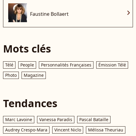
chevron_right
Faustine Bollaert
Mots clés
Télé
People
Personnalités Françaises
Émission Télé
Photo
Magazine
Tendances
Marc Lavoine
Vanessa Paradis
Pascal Bataille
Audrey Crespo-Mara
Vincent Niclo
Mélissa Theuriau