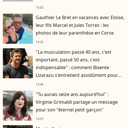
15:02
Gauthier Le Bret en vacances avec Eloïse,
leur fils Marcel et Jules Torres : les
photos de leur parenthèse en Corse
14:25
"La musculation passé 40 ans, c'est
important, passé 50 ans, c'est
indispensable" : comment Bixente
Lizarazu s'entretient assidûment pour
rester musclé à 56 ans ?
13:46
"Tu aurais seize ans aujourd’hui" :
Virginie Grimaldi partage un message
pour son "éternel petit garçon"
13:07