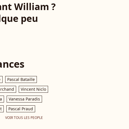
ant William ?
lque peu
ances
e
Pascal Bataille
archand
Vincent Niclo
a
Vanessa Paradis
t
Pascal Praud
VOIR TOUS LES PEOPLE