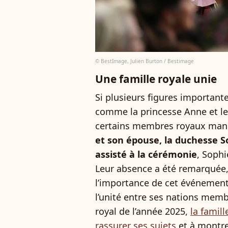
© BestImage, Julien Burton / Bestimage
Une famille royale unie
Si plusieurs figures important
comme la princesse Anne et le
certains membres royaux manq
et son épouse, la duchesse S
assisté à la cérémonie
, Sophi
Leur absence a été remarquée,
l’importance de cet événemen
l’unité entre ses nations mem
royal de l’année 2025,
la famil
rassurer ses sujets
et à montrer