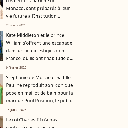
d'Albert et Charlène de
Monaco, sont préparés à leur
vie future à l'Institution
François d'Assise-Nicolas Barré
28 mars 2026
Kate Middleton et le prince
William s'offrent une escapade
dans un lieu prestigieux en
France, où ils ont l'habitude de
se rendre avec leurs trois
9 février 2026
enfants
Stéphanie de Monaco : Sa fille
Pauline reproduit son iconique
pose en maillot de bain pour la
marque Pool Position, le public
conquis
13 juillet 2026
Le roi Charles III n'a pas
souhaité suivre les pas