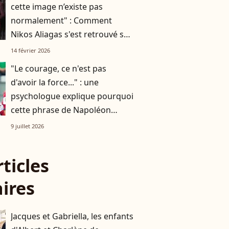
cette image n’existe pas
normalement" : Comment
Nikos Aliagas s'est retrouvé sur
France 2 aux côtés de Cyril
14 février 2026
Féraud ?
"Le courage, ce n'est pas
d'avoir la force..." : une
psychologue explique pourquoi
cette phrase de Napoléon
Bonaparte est si juste
9 juillet 2026
rticles
aires
Jacques et Gabriella, les enfants