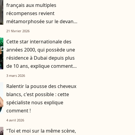
français aux multiples
récompenses revient
métamorphosée sur le devant
de la scène
21 février 2026
Cette star internationale des
années 2000, qui possède une
résidence à Dubaï depuis plus
de 10 ans, explique comment
elle vit en ce moment
3 mars 2026
Ralentir la pousse des cheveux
blancs, c'est possible : cette
spécialiste nous explique
comment !
4 avril 2026
"Toi et moi sur la même scène,