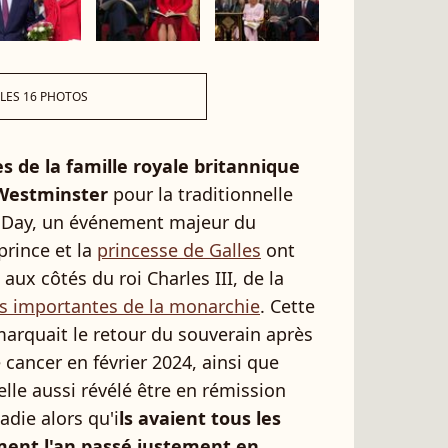
 LES 16 PHOTOS
s de la famille royale britannique
e Westminster
pour la traditionnelle
Day, un événement majeur du
prince et la
princesse de Galles
ont
aux côtés du roi Charles III, de la
es importantes de la monarchie
. Cette
arquait le retour du souverain après
 cancer en février 2024, ainsi que
elle aussi révélé être en rémission
die alors qu'i
ls avaient tous les
ment l'an passé justement en