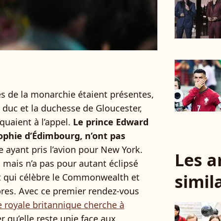
es de la monarchie étaient présentes,
 duc et la duchesse de Gloucester,
uaient à l’appel.
Le prince Edward
ophie d’Édimbourg, n’ont pas
e ayant pris l’avion pour New York.
Les a
 mais n’a pas pour autant éclipsé
simil
t qui célèbre le Commonwealth et
bres. Avec ce premier rendez-vous
le royale britannique cherche à
 qu’elle reste unie face aux