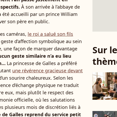
spectifs.
À son arrivée à l’abbaye de
a été accueilli par un prince William
ver son père en public.
les caméras,
le roi a salué son fils
 geste d’affection symbolique au sein
Sur 
que, une façon de marquer davantage
ucun geste similaire n’a eu lieu
thèm
on…
La princesse de Galles a préféré
cutant
une révérence gracieuse devant
’un sourire chaleureux. Selon les
sence d’échange physique ne traduit
e eux, mais plutôt le respect des
onie officielle, où les salutations
s plusieurs mois de discrétion liés à
e de Galles reprend du service petit