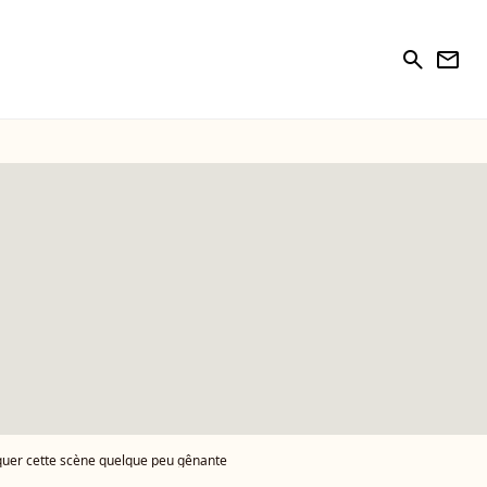
search
newsletter
iquer cette scène quelque peu gênante