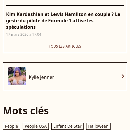
Kim Kardashian et Lewis Hamilton en couple ? Le
geste du pilote de Formule 1 attise les
spéculations
17 mars 2026 à 17:04
TOUS LES ARTICLES
chevron_right
Kylie Jenner
Mots clés
People
People USA
Enfant De Star
Halloween