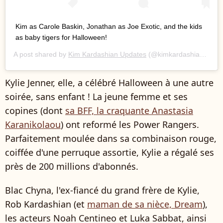
Kim as Carole Baskin, Jonathan as Joe Exotic, and the kids
as baby tigers for Halloween!
A post shared by
Kim Kardashian Updates
(@kimkardashiansnap) on
Kylie Jenner, elle, a célébré Halloween à une autre
soirée, sans enfant ! La jeune femme et ses
copines (dont
sa BFF, la craquante Anastasia
Karanikolaou
) ont reformé les Power Rangers.
Parfaitement moulée dans sa combinaison rouge,
coiffée d'une perruque assortie, Kylie a régalé ses
près de 200 millions d'abonnés.
Blac Chyna, l'ex-fiancé du grand frère de Kylie,
Rob Kardashian (et
maman de sa nièce, Dream
),
les acteurs Noah Centineo et Luka Sabbat, ainsi