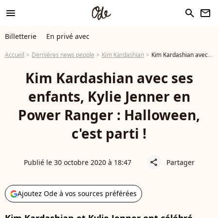
menu
search
newsletter
Billetterie
En privé avec
Accueil
Dernières news people
Kim Kardashian
Kim Kardashian avec ses enfants, Kylie Jenner en Power Ranger : Halloween, c'est parti !
Kim Kardashian avec ses
enfants, Kylie Jenner en
Power Ranger : Halloween,
c'est parti !
Publié le 30 octobre 2020 à 18:47
Partager
share
Ajoutez Ode à vos sources préférées