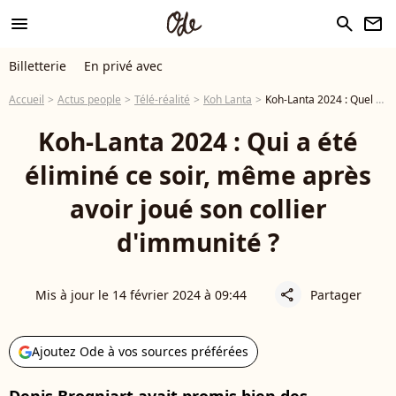
menu
search
newsletter
Billetterie
En privé avec
Accueil
Actus people
Télé-réalité
Koh Lanta
Koh-Lanta 2024 : Quel aventurier a été éliminé en premier ce mardi 13 février ?
Koh-Lanta 2024 : Qui a été
éliminé ce soir, même après
avoir joué son collier
d'immunité ?
Mis à jour le 14 février 2024 à 09:44
Partager
share
Ajoutez Ode à vos sources préférées