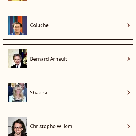
chevron_right
Coluche
chevron_right
Bernard Arnault
chevron_right
Shakira
chevron_right
Christophe Willem