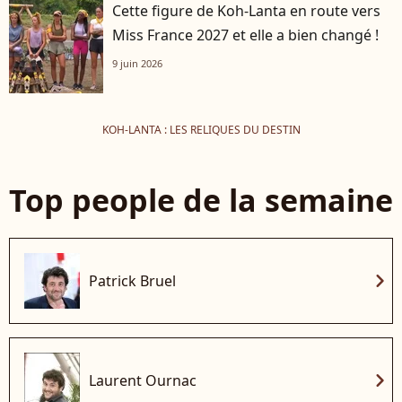
Cette figure de Koh-Lanta en route vers
Miss France 2027 et elle a bien changé !
9 juin 2026
KOH-LANTA : LES RELIQUES DU DESTIN
Top people de la semaine
chevron_right
Patrick Bruel
chevron_right
Laurent Ournac