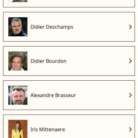
chevron_right
Didier Deschamps
chevron_right
Didier Bourdon
chevron_right
Alexandre Brasseur
chevron_right
Iris Mittenaere