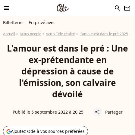
menu
search
newsletter
Billetterie
En privé avec
Accueil
Actus people
Actus Télé-réalité
L'amour est dans le pré 2025
L
L'amour est dans le pré : Une
ex-prétendante en
dépression à cause de
l'émission, son calvaire
dévoilé
Publié le 5 septembre 2022 à 20:25
Partager
share
Ajoutez Ode à vos sources préférées