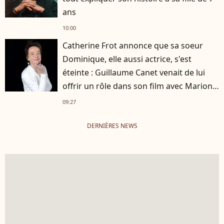
ans
10:00
Catherine Frot annonce que sa soeur
Dominique, elle aussi actrice, s'est
éteinte : Guillaume Canet venait de lui
offrir un rôle dans son film avec Marion
Cotillard
09:27
DERNIÈRES NEWS