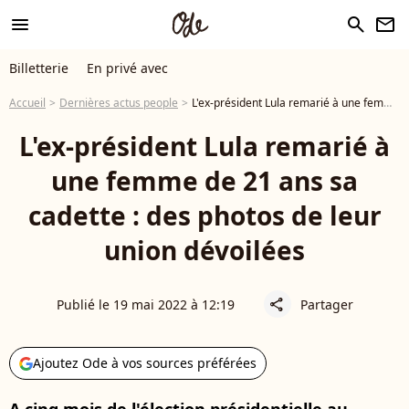
menu
search
newsletter
Billetterie
En privé avec
Accueil
Dernières actus people
L'ex-président Lula remarié à une femme de 21 ans sa cadette : des photos de leur union dévoilées
L'ex-président Lula remarié à
une femme de 21 ans sa
cadette : des photos de leur
union dévoilées
Publié le 19 mai 2022 à 12:19
Partager
share
Ajoutez Ode à vos sources préférées