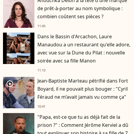
Anouchka Delon à la tête d'une marque
de prêt-à-porter au nom symbolique :
combien coûtent ses pièces ?
11:45
Dans le Bassin d'Arcachon, Laure
Manaudou a un restaurant qu'elle adore,
avec vue sur la Dune du Pilat : nouvelle
soirée avec sa fille Manon
11:10
Jean-Baptiste Marteau pétrifié dans Fort
player2
Boyard, il ne pouvait plus bouger : "Cyril
Féraud ne m’avait jamais vu comme ça"
10:41
"Papa, est-ce que tu as déjà fait de la
prison ?" : Comment Jérôme Kerviel a dû
tout expliquer son histoire à sa fille de 7