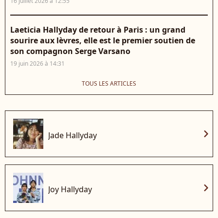
16 juillet 2026 à 12:55
Laeticia Hallyday de retour à Paris : un grand
sourire aux lèvres, elle est le premier soutien de
son compagnon Serge Varsano
19 juin 2026 à 14:31
TOUS LES ARTICLES
chevron_right
Jade Hallyday
chevron_right
Joy Hallyday