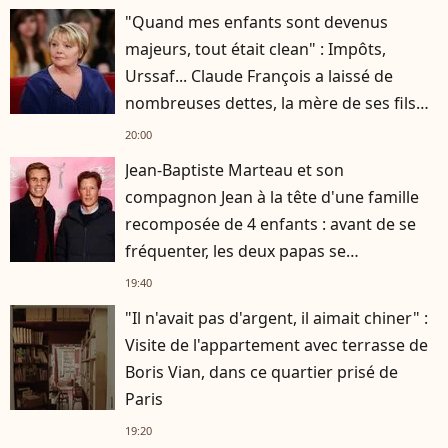
"Quand mes enfants sont devenus
majeurs, tout était clean" : Impôts,
Urssaf... Claude François a laissé de
nombreuses dettes, la mère de ses fils
s'est occupée de tout
20:00
Jean-Baptiste Marteau et son
compagnon Jean à la tête d'une famille
recomposée de 4 enfants : avant de se
fréquenter, les deux papas se
connaissaient depuis des années
19:40
"Il n'avait pas d'argent, il aimait chiner" :
Visite de l'appartement avec terrasse de
Boris Vian, dans ce quartier prisé de
Paris
19:20