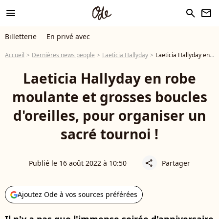
menu
search
newsletter
Billetterie
En privé avec
Accueil
Dernières news people
Laeticia Hallyday
Laeticia Hallyday en robe moulante et grosses boucles d'oreilles, pour organiser un sacré tournoi !
Laeticia Hallyday en robe
moulante et grosses boucles
d'oreilles, pour organiser un
sacré tournoi !
Publié le 16 août 2022 à 10:50
Partager
share
Ajoutez Ode à vos sources préférées