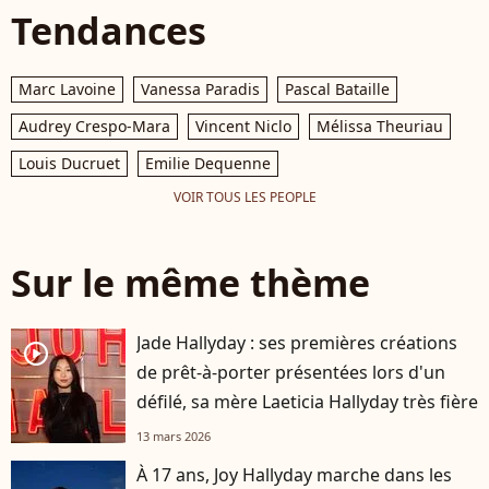
Tendances
Marc Lavoine
Vanessa Paradis
Pascal Bataille
Audrey Crespo-Mara
Vincent Niclo
Mélissa Theuriau
Louis Ducruet
Emilie Dequenne
VOIR TOUS LES PEOPLE
Sur le même thème
Jade Hallyday : ses premières créations
player2
de prêt-à-porter présentées lors d'un
défilé, sa mère Laeticia Hallyday très fière
13 mars 2026
À 17 ans, Joy Hallyday marche dans les