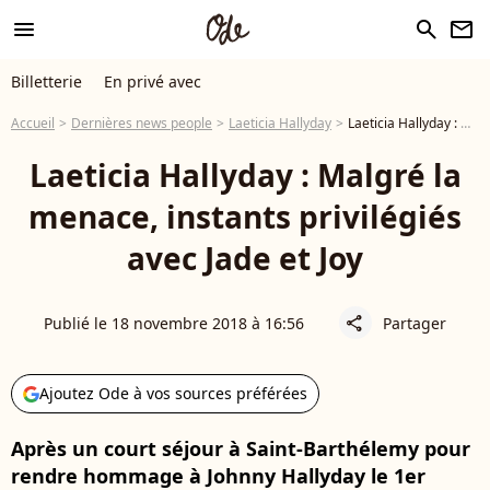
menu
search
newsletter
Billetterie
En privé avec
Accueil
Dernières news people
Laeticia Hallyday
Laeticia Hallyday : Malgré la menace, instants privilégiés avec Jade et Joy
Laeticia Hallyday : Malgré la
menace, instants privilégiés
avec Jade et Joy
Publié le 18 novembre 2018 à 16:56
Partager
share
Ajoutez Ode à vos sources préférées
Après un court séjour à Saint-Barthélemy pour
rendre hommage à Johnny Hallyday le 1er