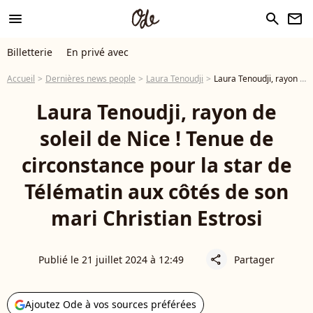
menu
search
newsletter
Billetterie
En privé avec
Accueil
Dernières news people
Laura Tenoudji
Laura Tenoudji, rayon de soleil de Nice ! Tenue de circonstance pour la star de Télématin aux côtés de son mari Christian Estrosi
Laura Tenoudji, rayon de
soleil de Nice ! Tenue de
circonstance pour la star de
Télématin aux côtés de son
mari Christian Estrosi
Publié le 21 juillet 2024 à 12:49
Partager
share
Ajoutez Ode à vos sources préférées