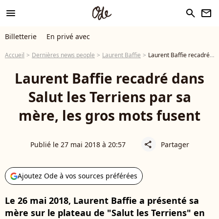
menu
search
newsletter
Billetterie
En privé avec
Accueil
Dernières news people
Laurent Baffie
Laurent Baffie recadré dans Salut les Terriens par sa mère, les gros mots fusent
Laurent Baffie recadré dans
Salut les Terriens par sa
mère, les gros mots fusent
Publié le 27 mai 2018 à 20:57
Partager
share
Ajoutez Ode à vos sources préférées
Le 26 mai 2018, Laurent Baffie a présenté sa
mère sur le plateau de "Salut les Terriens" en