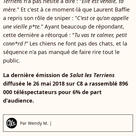
Terriens
n'a pas hésité à dire : "
Elle est vénale, ta
mère.
" Et c'est à ce moment-là que Laurent Baffie
a repris son rôle de sniper : "
C'est ce qu'on appelle
une vieille p*te.
" Ayant beaucoup de répondant,
cette dernière a rétorqué : "
Tu vas te calmer, petit
conn*rd !
" Les chiens ne font pas des chats, et la
séquence n'a pas manqué de faire rire tout le
public.
La dernière émission de
Salut les Terriens
diffusée le 26 mai 2018 sur C8 a rassemblé 896
000 téléspectateurs pour 6% de part
d'audience.
Par
Wendy M.
|