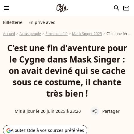
menu
search
newsletter
Billetterie
En privé avec
Accueil
Actus people
Émission télé
Mask Singer 2025
C'est une fin d'aventure pour le Cygne dans Mask Singer : on avait deviné qui se cache sous ce costume, il chante très bien !
C'est une fin d'aventure pour
le Cygne dans Mask Singer :
on avait deviné qui se cache
sous ce costume, il chante
très bien !
Mis à jour le 20 juin 2025 à 23:20
Partager
share
Ajoutez Ode à vos sources préférées