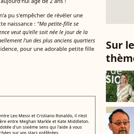
aujourd'hui âgé de 2 ans !
n'a pu s'empêcher de révéler une
tte naissance :
"Ma petite-fille se
ce veut qu'elle soit née le jour de la
nnellement l'un des plus anciens quartiers
Sur 
cidence, pour une adorable petite fille
thèm
 entre Leo Messi et Cristiano Ronaldo, il n’est
éfère entre Meghan Markle et Kate Middleton.
dotée d'un sixième sens qui l'aide à vous
chées sur vos stars préférées.