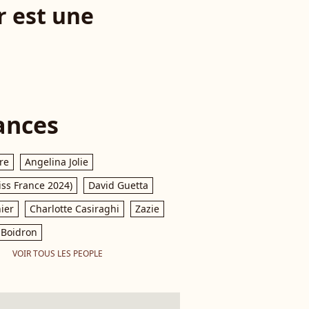
r est une
ances
re
Angelina Jolie
iss France 2024)
David Guetta
ier
Charlotte Casiraghi
Zazie
Boidron
VOIR TOUS LES PEOPLE