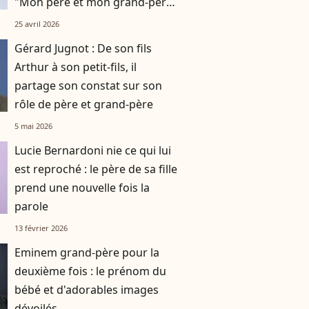
"Mon père et mon grand-père
ne m’ont rien laissé"
25 avril 2026
Gérard Jugnot : De son fils
Arthur à son petit-fils, il
partage son constat sur son
rôle de père et grand-père
5 mai 2026
Lucie Bernardoni nie ce qui lui
est reproché : le père de sa fille
prend une nouvelle fois la
parole
13 février 2026
Eminem grand-père pour la
deuxième fois : le prénom du
bébé et d'adorables images
dévoilés