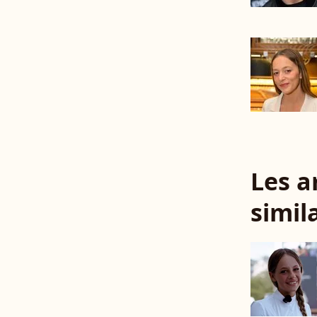
Les a
simil