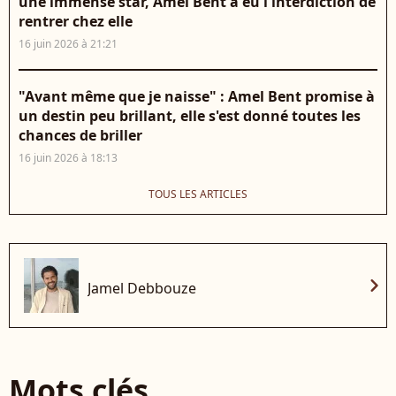
une immense star, Amel Bent a eu l'interdiction de
rentrer chez elle
16 juin 2026 à 21:21
"Avant même que je naisse" : Amel Bent promise à
un destin peu brillant, elle s'est donné toutes les
chances de briller
16 juin 2026 à 18:13
TOUS LES ARTICLES
chevron_right
Jamel Debbouze
Mots clés