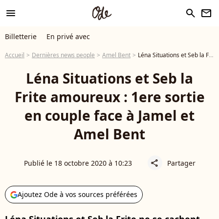
menu
search
newsletter
Billetterie
En privé avec
Accueil
Dernières news people
Amel Bent
Léna Situations et Seb la Frite amoureux : 1ere sortie en couple face à Jamel et Amel Bent
Léna Situations et Seb la
Frite amoureux : 1ere sortie
en couple face à Jamel et
Amel Bent
Publié le 18 octobre 2020 à 10:23
Partager
share
Ajoutez Ode à vos sources préférées