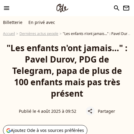
menu
search
newsletter
Billetterie
En privé avec
Accueil
Dernières actus people
"Les enfants n'ont jamais..." : Pavel Durov, PDG de Telegram, papa de plus de 100 enfants mais pas très présent
"Les enfants n'ont jamais..." :
Pavel Durov, PDG de
Telegram, papa de plus de
100 enfants mais pas très
présent
Publié le 4 août 2025 à 09:52
Partager
share
Ajoutez Ode à vos sources préférées