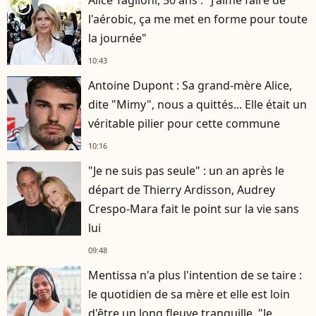
player2
l'aérobic, ça me met en forme pour toute
la journée"
10:43
Antoine Dupont : Sa grand-mère Alice,
dite "Mimy", nous a quittés... Elle était un
véritable pilier pour cette commune
10:16
"Je ne suis pas seule" : un an après le
départ de Thierry Ardisson, Audrey
Crespo-Mara fait le point sur la vie sans
lui
09:48
Mentissa n'a plus l'intention de se taire :
le quotidien de sa mère et elle est loin
d'être un long fleuve tranquille, "Je