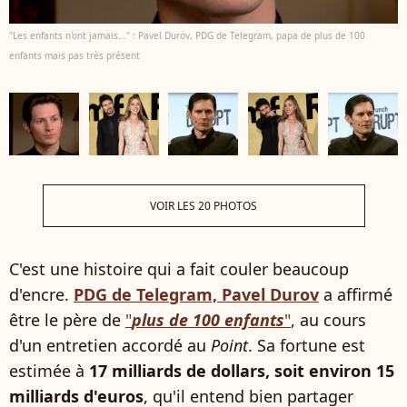
"Les enfants n'ont jamais..." : Pavel Durov, PDG de Telegram, papa de plus de 100
enfants mais pas très présent
VOIR LES 20 PHOTOS
C'est une histoire qui a fait couler beaucoup
d'encre.
PDG de Telegram, Pavel Durov
a affirmé
être le père de
"
plus de 100 enfants
"
, au cours
d'un entretien accordé au
Point
. Sa fortune est
estimée à
17 milliards de dollars, soit environ 15
milliards d'euros
, qu'il entend bien partager