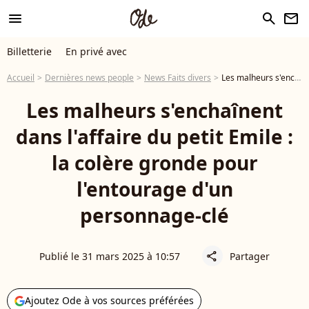
menu
search
newsletter
Billetterie
En privé avec
Accueil
Dernières news people
News Faits divers
Les malheurs s'enchaînent dans l'affaire du petit Emile : la colère gronde pour l'entourage d'un personnage-clé
Les malheurs s'enchaînent
dans l'affaire du petit Emile :
la colère gronde pour
l'entourage d'un
personnage-clé
Publié le 31 mars 2025 à 10:57
Partager
share
Ajoutez Ode à vos sources préférées