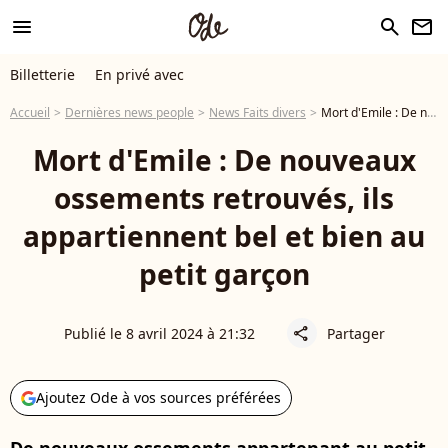
menu
search
newsletter
Billetterie
En privé avec
Accueil
Dernières news people
News Faits divers
Mort d'Emile : De nouveaux ossements retrouvés, ils appartiennent bel et bien au petit garçon
Mort d'Emile : De nouveaux
ossements retrouvés, ils
appartiennent bel et bien au
petit garçon
Publié le 8 avril 2024 à 21:32
Partager
share
Ajoutez Ode à vos sources préférées