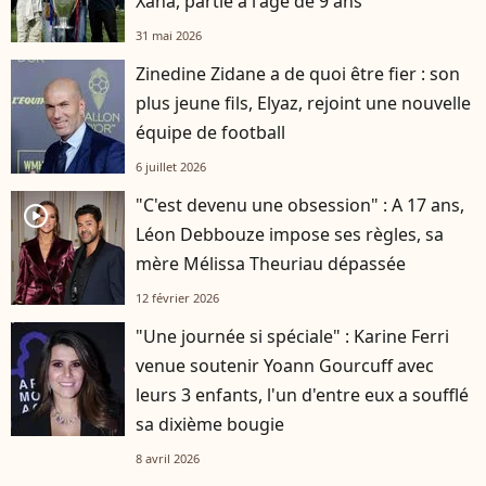
Xana, partie à l'âge de 9 ans
31 mai 2026
Zinedine Zidane a de quoi être fier : son
plus jeune fils, Elyaz, rejoint une nouvelle
équipe de football
6 juillet 2026
"C'est devenu une obsession" : A 17 ans,
player2
Léon Debbouze impose ses règles, sa
mère Mélissa Theuriau dépassée
12 février 2026
"Une journée si spéciale" : Karine Ferri
venue soutenir Yoann Gourcuff avec
leurs 3 enfants, l'un d'entre eux a soufflé
sa dixième bougie
8 avril 2026