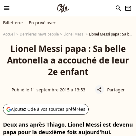
menu
search
newsletter
Billetterie
En privé avec
Accueil
Dernières news people
Lionel Messi
Lionel Messi papa : Sa belle Antonella a accouché de leur 2e enfant
Lionel Messi papa : Sa belle
Antonella a accouché de leur
2e enfant
Publié le 11 septembre 2015 à 13:53
Partager
share
Ajoutez Ode à vos sources préférées
Deux ans après Thiago, Lionel Messi est devenu
papa pour la deuxième fois aujourd'hui.