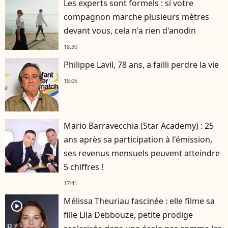
Les experts sont formels : si votre
compagnon marche plusieurs mètres
devant vous, cela n'a rien d'anodin
18:30
Philippe Lavil, 78 ans, a failli perdre la vie
18:06
Mario Barravecchia (Star Academy) : 25
ans après sa participation à l'émission,
ses revenus mensuels peuvent atteindre
5 chiffres !
17:41
Mélissa Theuriau fascinée : elle filme sa
player2
fille Lila Debbouze, petite prodige