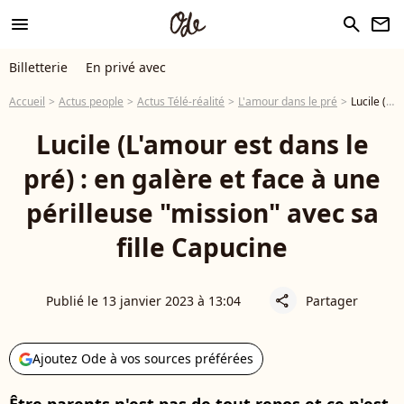
menu
search
newsletter
Billetterie
En privé avec
Accueil
Actus people
Actus Télé-réalité
L'amour dans le pré
Lucile (L'amour est dans le pré) : en galère et face à une périlleuse "mission" avec sa fille Capucine
Lucile (L'amour est dans le
pré) : en galère et face à une
périlleuse "mission" avec sa
fille Capucine
Publié le 13 janvier 2023 à 13:04
Partager
share
Ajoutez Ode à vos sources préférées