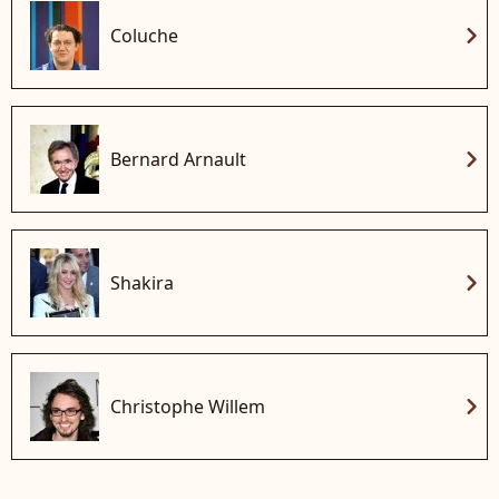
chevron_right
Coluche
chevron_right
Bernard Arnault
chevron_right
Shakira
chevron_right
Christophe Willem