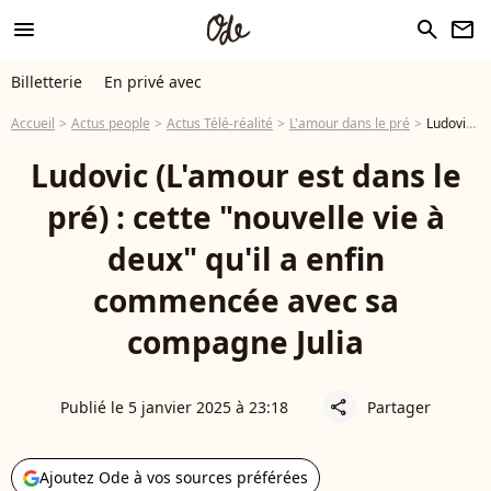
menu
search
newsletter
Billetterie
En privé avec
Accueil
Actus people
Actus Télé-réalité
L'amour dans le pré
Ludovic (L'amour est dans le pré) : cette "nouvelle vie à deux" qu'il a enfin commencée avec sa compagne Julia
Ludovic (L'amour est dans le
pré) : cette "nouvelle vie à
deux" qu'il a enfin
commencée avec sa
compagne Julia
Publié le 5 janvier 2025 à 23:18
Partager
share
Ajoutez Ode à vos sources préférées