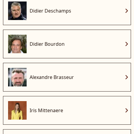
chevron_right
Didier Deschamps
chevron_right
Didier Bourdon
chevron_right
Alexandre Brasseur
chevron_right
Iris Mittenaere