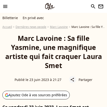
menu
search
newsletter
Billetterie
En privé avec
Accueil
Dernières news people
Marc Lavoine
Marc Lavoine : Sa fille Yasmine, une magnifique artiste qui fait craquer Laura Smet
Marc Lavoine : Sa fille
Yasmine, une magnifique
artiste qui fait craquer Laura
Smet
Publié le 23 juin 2023 à 21:27
Partager
share
Ajoutez Ode à vos sources préférées