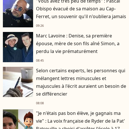
"Vous avez très peu de temps" : Pascal
Obispo évacué de sa maison au Cap-
Ferret, un souvenir qu'il n'oubliera jamais
09:26
Marc Lavoine : Denise, sa première
épouse, mère de son fils aîné Simon, a
perdu la vie prématurément
08:45
Selon certains experts, les personnes qui
mélangent lettres minuscules et
majuscules à l'écrit auraient un besoin de
se différencier
08:08
"Je n'étais pas bon élève, je gagnais ma
vie" : La voix française de Ryder de la Pat'
Patrouille a choisi d'arrêter l'école à 17