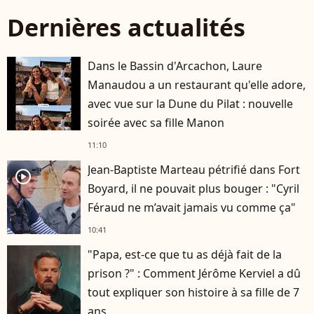
Dernières actualités
Dans le Bassin d'Arcachon, Laure
Manaudou a un restaurant qu'elle adore,
avec vue sur la Dune du Pilat : nouvelle
soirée avec sa fille Manon
11:10
Jean-Baptiste Marteau pétrifié dans Fort
player2
Boyard, il ne pouvait plus bouger : "Cyril
Féraud ne m’avait jamais vu comme ça"
10:41
"Papa, est-ce que tu as déjà fait de la
prison ?" : Comment Jérôme Kerviel a dû
tout expliquer son histoire à sa fille de 7
ans