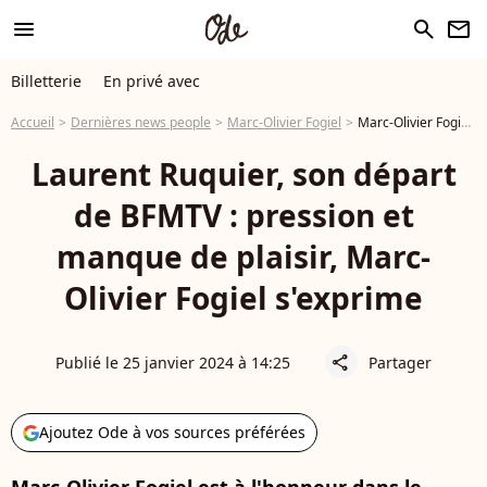
menu
search
newsletter
Billetterie
En privé avec
Accueil
Dernières news people
Marc-Olivier Fogiel
Marc-Olivier Fogiel revient sur le départ de Laurent Ruquier : "Je ne regrette pas d'avoir essayé"
Laurent Ruquier, son départ
de BFMTV : pression et
manque de plaisir, Marc-
Olivier Fogiel s'exprime
Publié le 25 janvier 2024 à 14:25
Partager
share
Ajoutez Ode à vos sources préférées