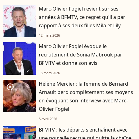
Marc-Olivier Fogiel revient sur ses
années à BFMTV, ce regret qu'il a par
rapport à ses deux filles Mila et Lily
12 mars 2026
Marc-Olivier Fogiel évoque le
recrutement de Sonia Mabrouk par
BFMTV et donne son avis
13 mars 2026
Hélène Mercier : la femme de Bernard
player2
Arnault perd complètement ses moyens
en évoquant son interview avec Marc-
Olivier Fogiel
5 avril 2026
BFMTV : les départs s'enchaînent avec
une nouvelle recrue qui quitte la chaîne