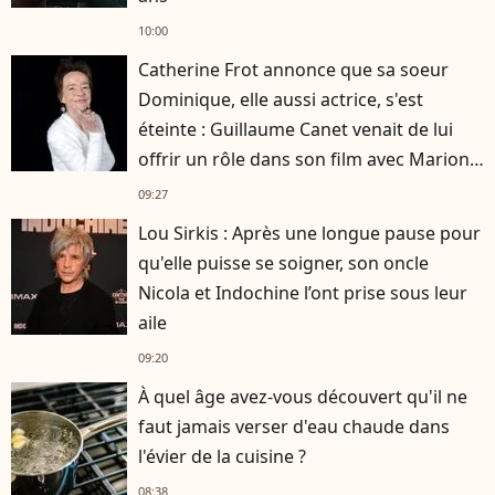
10:00
Catherine Frot annonce que sa soeur
Dominique, elle aussi actrice, s'est
éteinte : Guillaume Canet venait de lui
offrir un rôle dans son film avec Marion
Cotillard
09:27
Lou Sirkis : Après une longue pause pour
qu'elle puisse se soigner, son oncle
Nicola et Indochine l’ont prise sous leur
aile
09:20
À quel âge avez-vous découvert qu'il ne
faut jamais verser d'eau chaude dans
l'évier de la cuisine ?
08:38