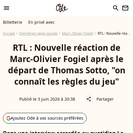
menu
search
newsletter
Billetterie
En privé avec
Accueil
Dernières news people
Marc-Olivier Fogiel
RTL : Nouvelle réaction de Marc-Olivier Fogiel après le départ de Thomas Sotto, "on connaît les règles du jeu"
RTL : Nouvelle réaction de
Marc-Olivier Fogiel après le
départ de Thomas Sotto, "on
connaît les règles du jeu"
Publié le 3 juin 2026 à 20:38
Partager
share
Ajoutez Ode à vos sources préférées