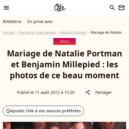
menu
search
newsletter
Billetterie
En privé avec
Accueil
Dernières news people
Natalie Portman
Mariage de Natalie Portman et Benjamin Millepied : les photos de ce beau moment
EXCLU
Mariage de Natalie Portman
et Benjamin Millepied : les
photos de ce beau moment
Publié le 11 août 2012 à 15:20
Partager
share
Ajoutez Ode à vos sources préférées