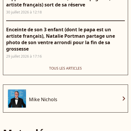
artiste français) sort de sa réserve
30 juillet 2026 à 12:18
Enceinte de son 3 enfant (dont le papa est un
artiste français), Natalie Portman partage une
photo de son ventre arrondi pour la fin de sa
grossesse
29 juillet 2026 à 17:16
TOUS LES ARTICLES
chevron_right
Mike Nichols