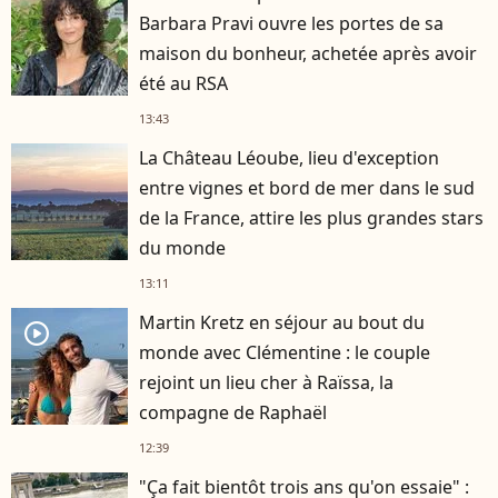
Barbara Pravi ouvre les portes de sa
maison du bonheur, achetée après avoir
été au RSA
13:43
La Château Léoube, lieu d'exception
entre vignes et bord de mer dans le sud
de la France, attire les plus grandes stars
du monde
13:11
Martin Kretz en séjour au bout du
player2
monde avec Clémentine : le couple
rejoint un lieu cher à Raïssa, la
compagne de Raphaël
12:39
"Ça fait bientôt trois ans qu'on essaie" :