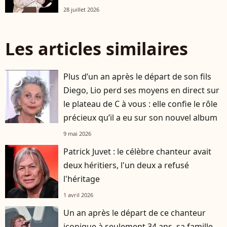
28 juillet 2026
Les articles similaires
Plus d’un an après le départ de son fils
player2
Diego, Lio perd ses moyens en direct sur
le plateau de C à vous : elle confie le rôle
précieux qu’il a eu sur son nouvel album
9 mai 2026
Patrick Juvet : le célèbre chanteur avait
deux héritiers, l'un deux a refusé
l'héritage
1 avril 2026
Un an après le départ de ce chanteur
iconique à seulement 34 ans, sa famille