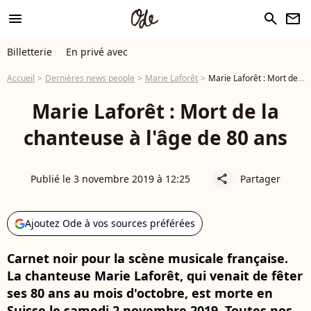
menu
search
newsletter
Billetterie
En privé avec
Accueil
Dernières news people
Marie Laforêt
Marie Laforêt : Mort de la chanteuse à l'âge de 80 ans
Marie Laforêt : Mort de la
chanteuse à l'âge de 80 ans
Publié le 3 novembre 2019 à 12:25
Partager
share
Ajoutez Ode à vos sources préférées
Carnet noir pour la scène musicale française.
La chanteuse Marie Laforêt, qui venait de fêter
ses 80 ans au mois d'octobre, est morte en
Suisse le samedi 2 novembre 2019. Toutes nos