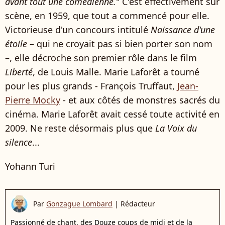
avant tout une comédienne.
" C'est effectivement sur
scène, en 1959, que tout a commencé pour elle.
Victorieuse d'un concours intitulé
Naissance d'une
étoile
– qui ne croyait pas si bien porter son nom
–, elle décroche son premier rôle dans le film
Liberté
, de Louis Malle. Marie Laforêt a tourné
pour les plus grands - François Truffaut,
Jean-
Pierre Mocky
- et aux côtés de monstres sacrés du
cinéma. Marie Laforêt avait cessé toute activité en
2009. Ne reste désormais plus que
La Voix du
silence
...
Yohann Turi
Par
Gonzague Lombard
|
Rédacteur
Passionné de chant, des Douze coups de midi et de la