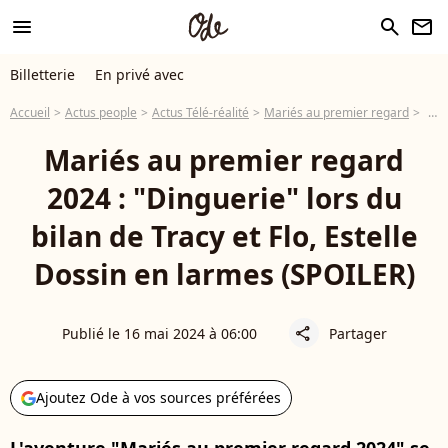
menu
search
newsletter
Billetterie
En privé avec
Accueil
Actus people
Actus Télé-réalité
Mariés au premier regard
Mari
Mariés au premier regard
2024 : "Dinguerie" lors du
bilan de Tracy et Flo, Estelle
Dossin en larmes (SPOILER)
Publié le 16 mai 2024 à 06:00
Partager
share
Ajoutez Ode à vos sources préférées