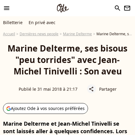
menu
search
newsletter
Billetterie
En privé avec
Accueil
Dernières news people
Marine Delterme
Marine Delterme, ses bisous "peu torrides" avec Jean-Michel Tinivelli : Son aveu
Marine Delterme, ses bisous
"peu torrides" avec Jean-
Michel Tinivelli : Son aveu
Publié le 31 mai 2018 à 21:17
Partager
share
Ajoutez Ode à vos sources préférées
Marine Delterme et Jean-Michel Tinivelli se
sont laissés aller à quelques confidences. Lors