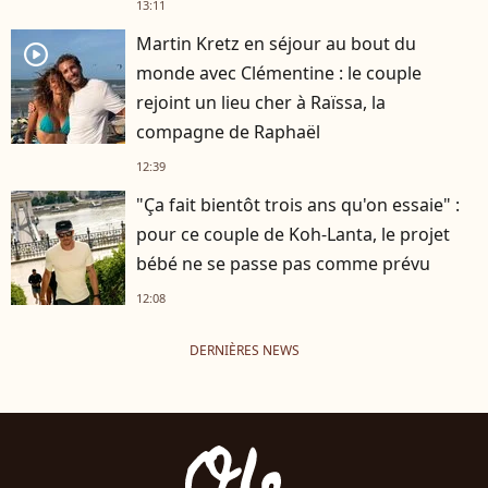
13:11
Martin Kretz en séjour au bout du
player2
monde avec Clémentine : le couple
rejoint un lieu cher à Raïssa, la
compagne de Raphaël
12:39
"Ça fait bientôt trois ans qu'on essaie" :
pour ce couple de Koh-Lanta, le projet
bébé ne se passe pas comme prévu
12:08
DERNIÈRES NEWS