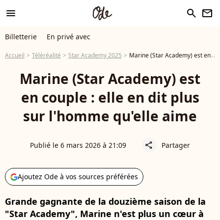
menu
search
newsletter
Billetterie
En privé avec
Accueil
Téléréalité
Star Academy 2025
Marine (Star Academy) est en couple : elle en dit plus sur l'homme qu'elle aime
Marine (Star Academy) est
en couple : elle en dit plus
sur l'homme qu'elle aime
Publié le 6 mars 2026 à 21:09
Partager
share
Ajoutez Ode à vos sources préférées
Grande gagnante de la douzième saison de la
"Star Academy", Marine n'est plus un cœur à