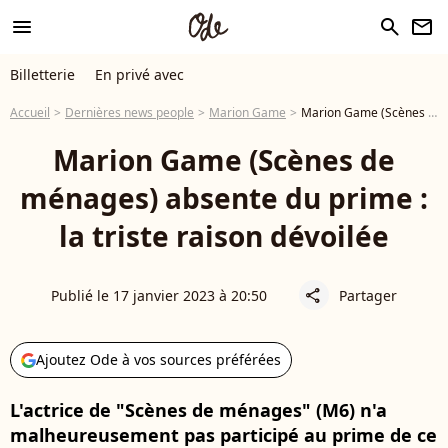
menu
search
newsletter
Billetterie
En privé avec
Accueil
Dernières news people
Marion Game
Marion Game (Scènes de ménages) absente du prime : la triste raison dévoilée
Marion Game (Scènes de
ménages) absente du prime :
la triste raison dévoilée
Publié le 17 janvier 2023 à 20:50
Partager
share
Ajoutez Ode à vos sources préférées
L'actrice de "Scènes de ménages" (M6) n'a
malheureusement pas participé au prime de ce