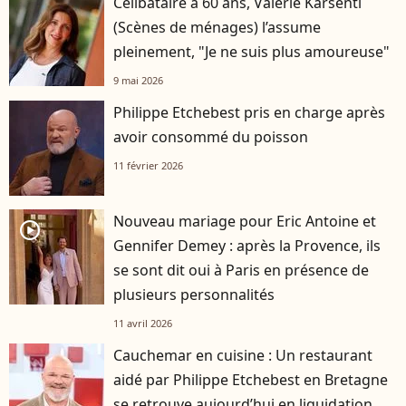
Célibataire à 60 ans, Valérie Karsenti
(Scènes de ménages) l’assume
pleinement, "Je ne suis plus amoureuse"
9 mai 2026
Philippe Etchebest pris en charge après
avoir consommé du poisson
11 février 2026
Nouveau mariage pour Eric Antoine et
player2
Gennifer Demey : après la Provence, ils
se sont dit oui à Paris en présence de
plusieurs personnalités
11 avril 2026
Cauchemar en cuisine : Un restaurant
aidé par Philippe Etchebest en Bretagne
se retrouve aujourd’hui en liquidation