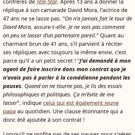
confrères de
Télé-Star
. Après 13 ans à donner la
réplique à son camarade David Mora, l'actrice de
47 ans ne se lasse pas. "
On n'a jamais fait le tour de
David Mora
, assure-t-elle.
Je ne vois pas comment
on peu se lasser d'un partenaire pareil.
" Quant au
charmant brun de 41 ans, s'il parvient à réciter
ses répliques avec toujours la même envie, c'est
parce qu'il a un petit secret ! "
J'ai demandé à mon
agent de faire inscrire dans mon contrat que je
n'avais pas à parler à la comédienne pendant les
pauses
. Quand on ne tourne pas, je lis des essais
philosophiques et politiques. Ça m'évite de me
lasser
", indique
celui qui est également jeune
papa
au quotidien. Une clause étonnante qui a
donc été ajoutée à son contrat !
Lorsqu'il ne profite pas de ses pauses pour s'aérer