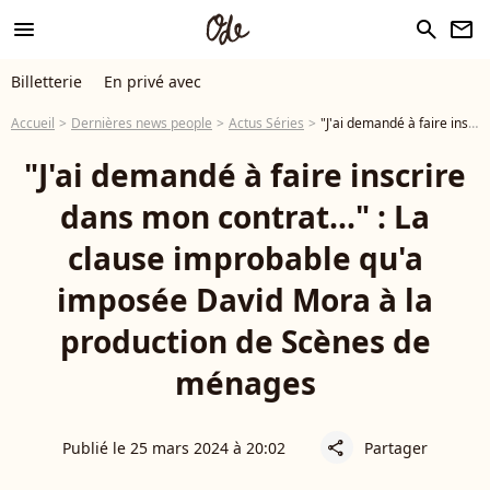
menu
search
newsletter
Billetterie
En privé avec
Accueil
Dernières news people
Actus Séries
"J'ai demandé à faire inscrire dans mon contrat..." : La clause improbable qu'a imposée David Mora à la production de Scènes de ménages
"J'ai demandé à faire inscrire
dans mon contrat..." : La
clause improbable qu'a
imposée David Mora à la
production de Scènes de
ménages
Publié le 25 mars 2024 à 20:02
Partager
share