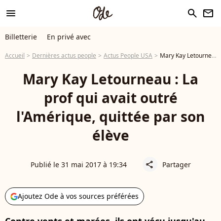
menu
search
newsletter
Billetterie
En privé avec
Accueil
Dernières actus people
Actus People USA
Mary Kay Letourneau : La prof qui avait outré l'Amérique, quittée par son élève
Mary Kay Letourneau : La
prof qui avait outré
l'Amérique, quittée par son
élève
Publié le 31 mai 2017 à 19:34
Partager
share
Ajoutez Ode à vos sources préférées