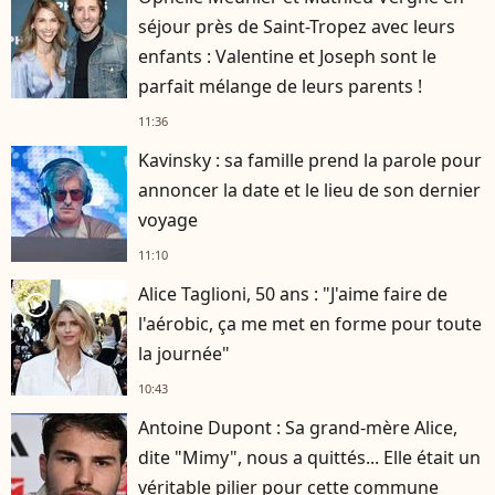
séjour près de Saint-Tropez avec leurs
enfants : Valentine et Joseph sont le
parfait mélange de leurs parents !
11:36
Kavinsky : sa famille prend la parole pour
annoncer la date et le lieu de son dernier
voyage
11:10
Alice Taglioni, 50 ans : "J'aime faire de
player2
l'aérobic, ça me met en forme pour toute
la journée"
10:43
Antoine Dupont : Sa grand-mère Alice,
dite "Mimy", nous a quittés... Elle était un
véritable pilier pour cette commune