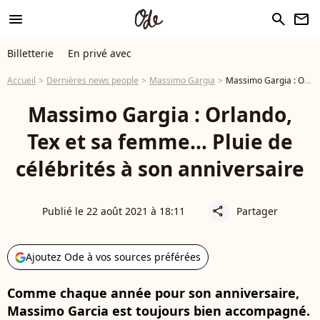
menu
search
newsletter
Billetterie
En privé avec
Accueil
Dernières news people
Massimo Gargia
Massimo Gargia : Orlando, Tex et sa femme... Pluie de célébrités à son anniversaire
Massimo Gargia : Orlando,
Tex et sa femme... Pluie de
célébrités à son anniversaire
Publié le 22 août 2021 à 18:11
Partager
share
Ajoutez Ode à vos sources préférées
Comme chaque année pour son anniversaire,
Massimo Garcia est toujours bien accompagné.