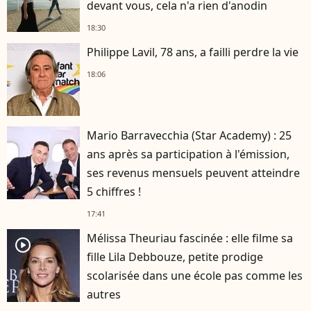
devant vous, cela n'a rien d'anodin
18:30
Philippe Lavil, 78 ans, a failli perdre la vie
18:06
Mario Barravecchia (Star Academy) : 25
ans après sa participation à l'émission,
ses revenus mensuels peuvent atteindre
5 chiffres !
17:41
Mélissa Theuriau fascinée : elle filme sa
player2
fille Lila Debbouze, petite prodige
scolarisée dans une école pas comme les
autres