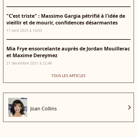
"C'est triste" : Massimo Gargia pétrifié à l'idée de
vieillir et de mourir, confidences désarmantes
17 avril 2023 à 14:03
Mia Frye ensorcelante auprès de Jordan Mouillerac
et Maxime Dereymez
21 décembre 2021 à 22:46
TOUS LES ARTICLES
chevron_right
Joan Collins