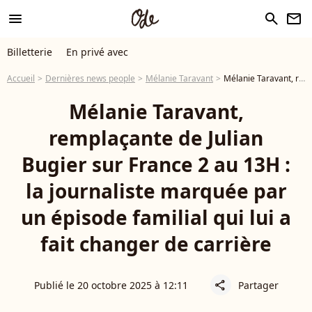
menu
search
newsletter
Billetterie
En privé avec
Accueil
Dernières news people
Mélanie Taravant
Mélanie Taravant, remplaçante de Julian Bugier sur France 2 au 13H : la journaliste marquée par un épisode familial qui lui a fait changer de carrière
Mélanie Taravant,
remplaçante de Julian
Bugier sur France 2 au 13H :
la journaliste marquée par
un épisode familial qui lui a
fait changer de carrière
Publié le 20 octobre 2025 à 12:11
Partager
share