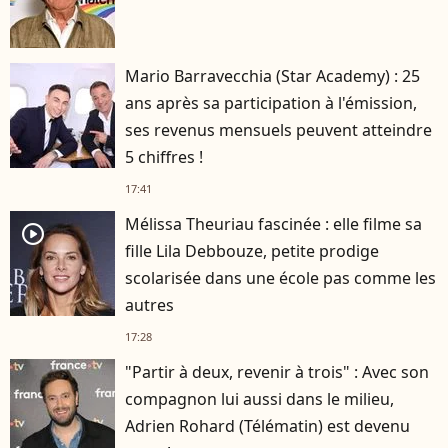
Mario Barravecchia (Star Academy) : 25
ans après sa participation à l'émission,
ses revenus mensuels peuvent atteindre
5 chiffres !
17:41
Mélissa Theuriau fascinée : elle filme sa
player2
fille Lila Debbouze, petite prodige
scolarisée dans une école pas comme les
autres
17:28
"Partir à deux, revenir à trois" : Avec son
compagnon lui aussi dans le milieu,
Adrien Rohard (Télématin) est devenu