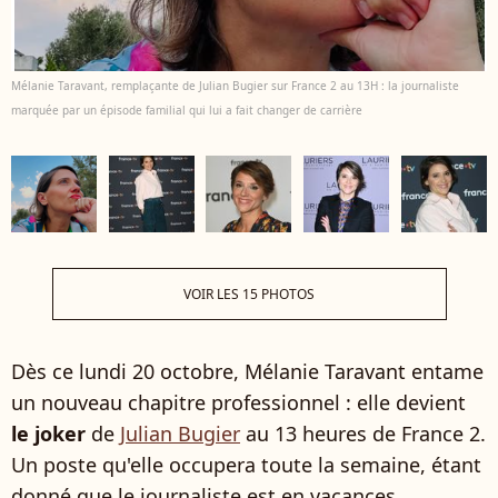
Mélanie Taravant, remplaçante de Julian Bugier sur France 2 au 13H : la journaliste
marquée par un épisode familial qui lui a fait changer de carrière
VOIR LES 15 PHOTOS
Dès ce lundi 20 octobre, Mélanie Taravant entame
un nouveau chapitre professionnel : elle devient
le joker
de
Julian Bugier
au 13 heures de France 2.
Un poste qu'elle occupera toute la semaine, étant
donné que le journaliste est en vacances.