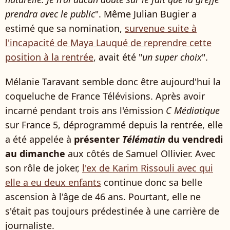
prendra avec le public
". Même Julian Bugier a
estimé que sa nomination,
survenue suite à
l'incapacité de Maya Lauqué de reprendre cette
position à la rentrée
, avait été "
un super choix
".
Mélanie Taravant semble donc être aujourd'hui la
coqueluche de France Télévisions. Après avoir
incarné pendant trois ans l'émission
C Médiatique
sur France 5, déprogrammé depuis la rentrée, elle
a été appelée à
présenter
Télématin
du vendredi
au dimanche
aux côtés de Samuel Ollivier. Avec
son rôle de joker,
l'ex de Karim Rissouli avec qui
elle a eu deux enfants
continue donc sa belle
ascension à l'âge de 46 ans. Pourtant, elle ne
s'était pas toujours prédestinée à une carrière de
journaliste.