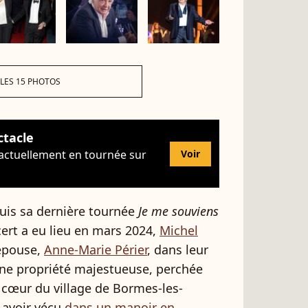
 LES 15 PHOTOS
ctacle
 actuellement en tournée sur
Voir
puis sa dernière tournée
Je me souviens
cert a eu lieu en mars 2024,
Michel
 épouse,
Anne-Marie Périer
, dans leur
Une propriété majestueuse, perchée
u cœur du village de Bormes-les-
 avoir vécu
dans un manoir en