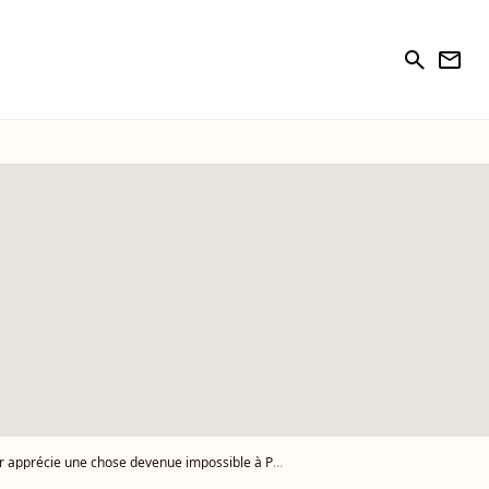
search
newsletter
 apprécie une chose devenue impossible à Paris