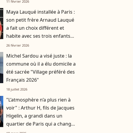
11 février 2026
Maya Lauqué installée à Paris :
son petit frère Arnaud Lauqué
a fait un choix différent et
habite avec ses trois enfants
dans une ville très appréciée du
26 février 2026
sud-ouest
Michel Sardou a visé juste : la
commune où il a élu domicile a
été sacrée "Village préféré des
Français 2026"
18 juillet 2026
"L’atmosphère n’a plus rien à
voir" : Arthur H, fils de Jacques
Higelin, a grandi dans un
quartier de Paris qui a changé
du tout au tout