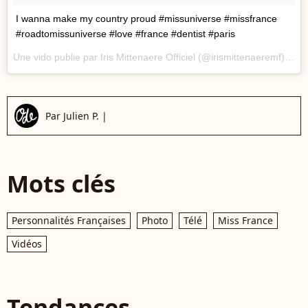
I wanna make my country proud #missuniverse #missfrance
#roadtomissuniverse #love #france #dentist #paris
Une vido publie par Iris Mittenaere Officiel (@irismittenaeremf) le
24
Par
Julien P.
|
Mots clés
Personnalités Françaises
Photo
Télé
Miss France
Vidéos
Tendances