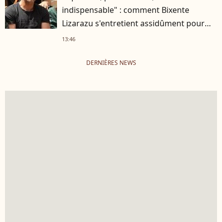
indispensable" : comment Bixente
Lizarazu s'entretient assidûment pour
rester musclé à 56 ans ?
13:46
DERNIÈRES NEWS