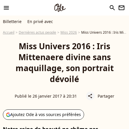
menu
search
newsletter
Billetterie
En privé avec
Accueil
Dernières actus people
Miss 2026
Miss Univers 2016 : Iris Mittenaere divine sans maquillage, son portrait dévoilé
Miss Univers 2016 : Iris
Mittenaere divine sans
maquillage, son portrait
dévoilé
Publié le 26 janvier 2017 à 20:31
Partager
share
Ajoutez Ode à vos sources préférées