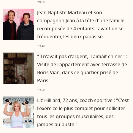
s'est occupée de tout
20:00
Jean-Baptiste Marteau et son
compagnon Jean à la tête d'une famille
recomposée de 4 enfants : avant de se
fréquenter, les deux papas se
connaissaient depuis des années
19:40
"Il n'avait pas d'argent, il aimait chiner" :
Visite de l'appartement avec terrasse de
Boris Vian, dans ce quartier prisé de
Paris
19:20
Liz Hilliard, 72 ans, coach sportive : "C'est
l'exercice le plus complet pour solliciter
tous les groupes musculaires, des
jambes au buste."