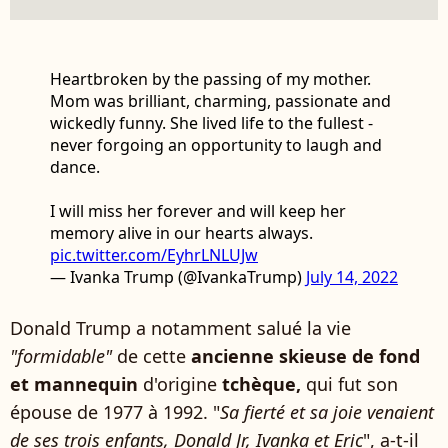
Heartbroken by the passing of my mother.
Mom was brilliant, charming, passionate and
wickedly funny. She lived life to the fullest -
never forgoing an opportunity to laugh and
dance.
I will miss her forever and will keep her
memory alive in our hearts always.
pic.twitter.com/EyhrLNLUJw
— Ivanka Trump (@IvankaTrump)
July 14, 2022
Donald Trump a notamment salué la vie
"formidable"
de cette
ancienne skieuse de fond
et mannequin
d'origine
tchèque,
qui fut son
épouse de 1977 à 1992. "
Sa fierté et sa joie venaient
de ses trois enfants, Donald Jr, Ivanka et Eric
", a-t-il