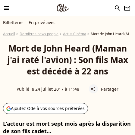
menu
search
newsletter
Billetterie
En privé avec
Accueil
Dernières news people
Actus Cinéma
Mort de John Heard (Maman j'ai raté l'avion) : Son fils Max est décédé à 22 ans
Mort de John Heard (Maman
j'ai raté l'avion) : Son fils Max
est décédé à 22 ans
Publié le 24 juillet 2017 à 11:48
Partager
share
Ajoutez Ode à vos sources préférées
L'acteur est mort sept mois après la disparition
de son fils cadet...