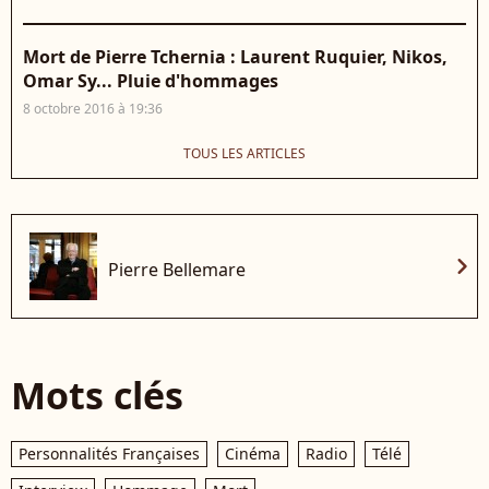
Mort de Pierre Tchernia : Laurent Ruquier, Nikos,
Omar Sy... Pluie d'hommages
8 octobre 2016 à 19:36
TOUS LES ARTICLES
chevron_right
Pierre Bellemare
Mots clés
Personnalités Françaises
Cinéma
Radio
Télé