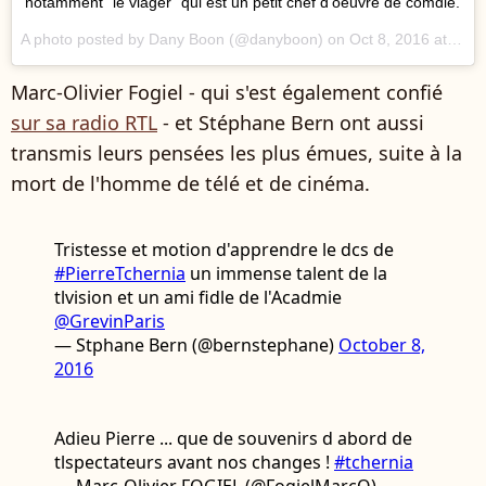
notamment "le viager" qui est un petit chef d'oeuvre de comdie.
A photo posted by Dany Boon (@danyboon) on
Oct 8, 2016 at 11:36pm PDT
Marc-Olivier Fogiel - qui s'est également confié
sur sa radio RTL
- et Stéphane Bern ont aussi
transmis leurs pensées les plus émues, suite à la
mort de l'homme de télé et de cinéma.
Tristesse et motion d'apprendre le dcs de
#PierreTchernia
un immense talent de la
tlvision et un ami fidle de l'Acadmie
@GrevinParis
— Stphane Bern (@bernstephane)
October 8,
2016
Adieu Pierre ... que de souvenirs d abord de
tlspectateurs avant nos changes !
#tchernia
— Marc-Olivier FOGIEL (@FogielMarcO)