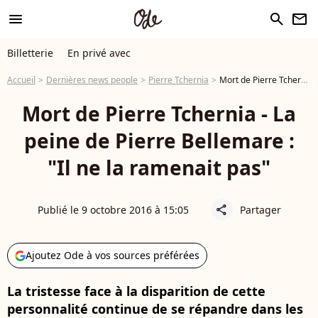
menu
search
newsletter
Billetterie
En privé avec
Accueil
Dernières news people
Pierre Tchernia
Mort de Pierre Tchernia - La peine de Pierre Bellemare : "Il ne la ramenait pas"
Mort de Pierre Tchernia - La
peine de Pierre Bellemare :
"Il ne la ramenait pas"
Publié le 9 octobre 2016 à 15:05
Partager
share
Ajoutez Ode à vos sources préférées
La tristesse face à la disparition de cette
personnalité continue de se répandre dans les