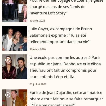
Pour le dernier voyage de Loana, le geste
chargé de sens de ses "amis de
l’aventure Loft Story"
10 avril 2026
Julie Gayet, ex-compagne de Bruno
Salomone s'exprime : "Tu as été
tellement important dans ma vie"
16 mars 2026
Une école pas comme les autres à Paris
player2
et publique : Jamel Debbouze et Mélissa
Theuriau ont fait un compromis pour
leurs enfants Léon et Lila
31 juillet 2026
Eprise de Jean Dujardin, cette animatrice
player2
phare a tout fait pour se faire remarquer
: "Il ne me captait jamais"