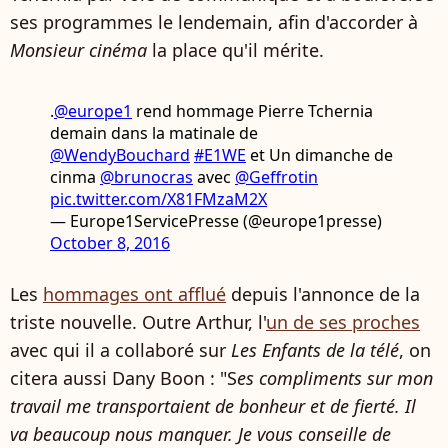
ses programmes le lendemain, afin d'accorder à
Monsieur cinéma
la place qu'il mérite.
.
@europe1
rend hommage Pierre Tchernia
demain dans la matinale de
@WendyBouchard
#E1WE
et Un dimanche de
cinma
@brunocras
avec
@Geffrotin
pic.twitter.com/X81FMzaM2X
— Europe1ServicePresse (@europe1presse)
October 8, 2016
Les
hommages ont afflué
depuis l'annonce de la
triste nouvelle. Outre Arthur, l'
un de ses proches
avec qui il a collaboré sur
Les Enfants de la télé
, on
citera aussi Dany Boon : "S
es compliments sur mon
travail me transportaient de bonheur et de fierté. Il
va beaucoup nous manquer. Je vous conseille de